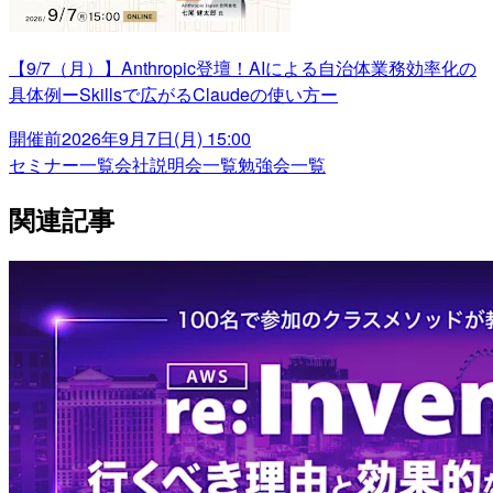
【9/7（月）】Anthropic登壇！AIによる自治体業務効率化の
具体例ーSkillsで広がるClaudeの使い方ー
開催前
2026年9月7日(月) 15:00
セミナー一覧
会社説明会一覧
勉強会一覧
関連記事