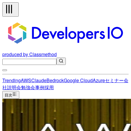
produced by Classmethod
Trending
AWS
Claude
Bedrock
Google Cloud
Azure
セミナー
会
社説明会
勉強会
事例
採用
目次