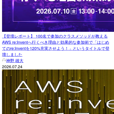
【登壇レポート】 100名で参加のクラスメソッドが教える
AWS re:Inventへ行くべき理由と効果的な参加術で「はじめ
てのre:Inventを120%充実させよう！」というタイトルで登
壇しました
神野 雄大
2026.07.24