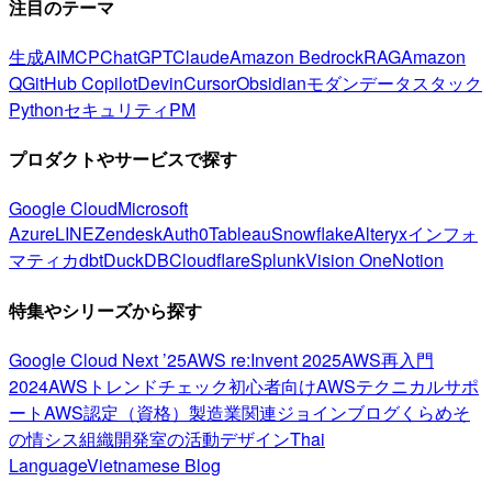
注目のテーマ
生成AI
MCP
ChatGPT
Claude
Amazon Bedrock
RAG
Amazon
Q
GitHub Copilot
Devin
Cursor
Obsidian
モダンデータスタック
Python
セキュリティ
PM
プロダクトやサービスで探す
Google Cloud
Microsoft
Azure
LINE
Zendesk
Auth0
Tableau
Snowflake
Alteryx
インフォ
マティカ
dbt
DuckDB
Cloudflare
Splunk
Vision One
Notion
特集やシリーズから探す
Google Cloud Next ’25
AWS re:Invent 2025
AWS再入門
2024
AWSトレンドチェック
初心者向け
AWSテクニカルサポ
ート
AWS認定（資格）
製造業関連
ジョインブログ
くらめそ
の情シス
組織開発室の活動
デザイン
Thai
Language
Vietnamese Blog