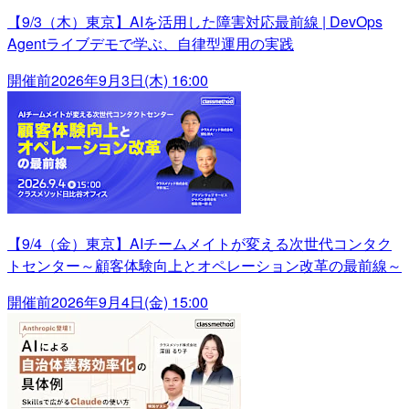
【9/3（木）東京】AIを活用した障害対応最前線 | DevOps
Agentライブデモで学ぶ、自律型運用の実践
開催前
2026年9月3日(木) 16:00
【9/4（金）東京】AIチームメイトが変える次世代コンタク
トセンター～顧客体験向上とオペレーション改革の最前線～
開催前
2026年9月4日(金) 15:00