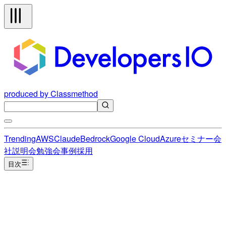
produced by Classmethod
Trending
AWS
Claude
Bedrock
Google Cloud
Azure
セミナー
会
社説明会
勉強会
事例
採用
目次