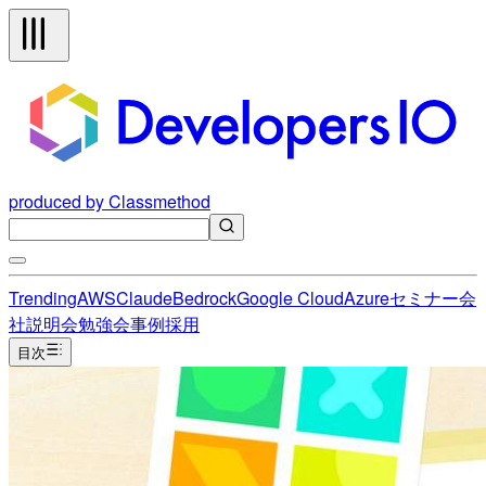
produced by Classmethod
Trending
AWS
Claude
Bedrock
Google Cloud
Azure
セミナー
会
社説明会
勉強会
事例
採用
目次