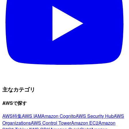
主なカテゴリ
AWSで探す
AWS特集
AWS IAM
Amazon Cognito
AWS Security Hub
AWS
Organizations
AWS Control Tower
Amazon EC2
Amazon