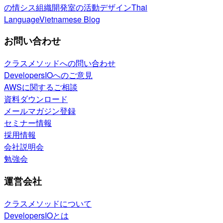
の情シス
組織開発室の活動
デザイン
Thai
Language
Vietnamese Blog
お問い合わせ
クラスメソッドへの問い合わせ
DevelopersIOへのご意見
AWSに関するご相談
資料ダウンロード
メールマガジン登録
セミナー情報
採用情報
会社説明会
勉強会
運営会社
クラスメソッドについて
DevelopersIOとは