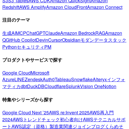
S3
S3 Tables
AWS CDK
Amazon QuickSight
Amazon
Redshift
AWS Amplify
Amazon CloudFront
Amazon Connect
注目のテーマ
生成AI
MCP
ChatGPT
Claude
Amazon Bedrock
RAG
Amazon
Q
GitHub Copilot
Devin
Cursor
Obsidian
モダンデータスタック
Python
セキュリティ
PM
プロダクトやサービスで探す
Google Cloud
Microsoft
Azure
LINE
Zendesk
Auth0
Tableau
Snowflake
Alteryx
インフォ
マティカ
dbt
DuckDB
Cloudflare
Splunk
Vision One
Notion
特集やシリーズから探す
Google Cloud Next ’25
AWS re:Invent 2025
AWS再入門
2024
AWSトレンドチェック
初心者向け
AWSテクニカルサポ
ート
AWS認定（資格）
製造業関連
ジョインブログ
くらめそ