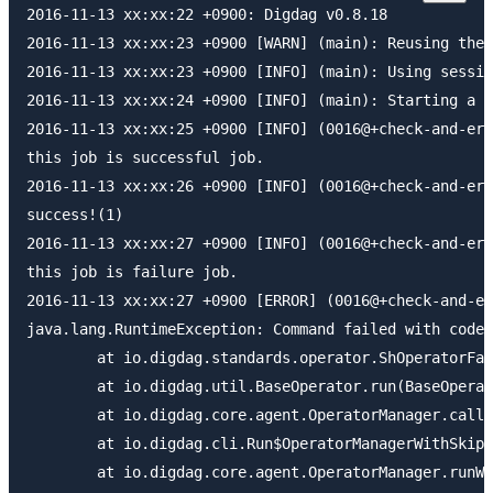
2016-11-13 xx:xx:22 +0900: Digdag v0.8.18

2016-11-13 xx:xx:23 +0900 [WARN] (main): Reusing the 
2016-11-13 xx:xx:23 +0900 [INFO] (main): Using sessio
2016-11-13 xx:xx:24 +0900 [INFO] (main): Starting a n
2016-11-13 xx:xx:25 +0900 [INFO] (0016@+check-and-err
this job is successful job.

2016-11-13 xx:xx:26 +0900 [INFO] (0016@+check-and-err
success!(1)

2016-11-13 xx:xx:27 +0900 [INFO] (0016@+check-and-err
this job is failure job.

2016-11-13 xx:xx:27 +0900 [ERROR] (0016@+check-and-er
java.lang.RuntimeException: Command failed with code 
	at io.digdag.standards.operator.ShOperatorFactory$ShOperator.runTask(ShOperatorFactory.java:193)

	at io.digdag.util.BaseOperator.run(BaseOperator.java:51)

	at io.digdag.core.agent.OperatorManager.callExecutor(OperatorManager.java:313)

	at io.digdag.cli.Run$OperatorManagerWithSkip.callExecutor(Run.java:678)

	at io.digdag.core.agent.OperatorManager.runWithWorkspace(OperatorManager.java:258)
