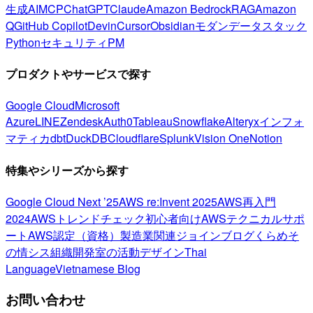
生成AI
MCP
ChatGPT
Claude
Amazon Bedrock
RAG
Amazon
Q
GitHub Copilot
Devin
Cursor
Obsidian
モダンデータスタック
Python
セキュリティ
PM
プロダクトやサービスで探す
Google Cloud
Microsoft
Azure
LINE
Zendesk
Auth0
Tableau
Snowflake
Alteryx
インフォ
マティカ
dbt
DuckDB
Cloudflare
Splunk
Vision One
Notion
特集やシリーズから探す
Google Cloud Next ’25
AWS re:Invent 2025
AWS再入門
2024
AWSトレンドチェック
初心者向け
AWSテクニカルサポ
ート
AWS認定（資格）
製造業関連
ジョインブログ
くらめそ
の情シス
組織開発室の活動
デザイン
Thai
Language
Vietnamese Blog
お問い合わせ