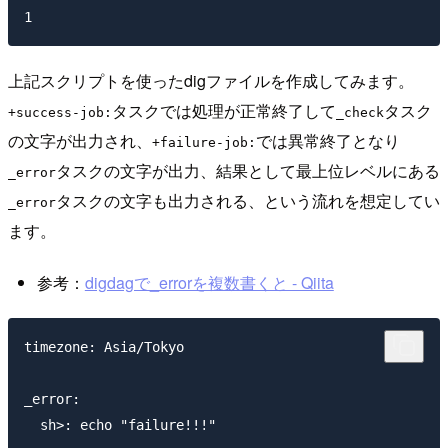
上記スクリプトを使ったdigファイルを作成してみます。
タスクでは処理が正常終了して
タスク
+success-job:
_check
の文字が出力され、
では異常終了となり
+failure-job:
タスクの文字が出力、結果として最上位レベルにある
_error
タスクの文字も出力される、という流れを想定してい
_error
ます。
参考：
digdagで_errorを複数書くと - Qiita
timezone: Asia/Tokyo

_error:

  sh>: echo "failure!!!"
