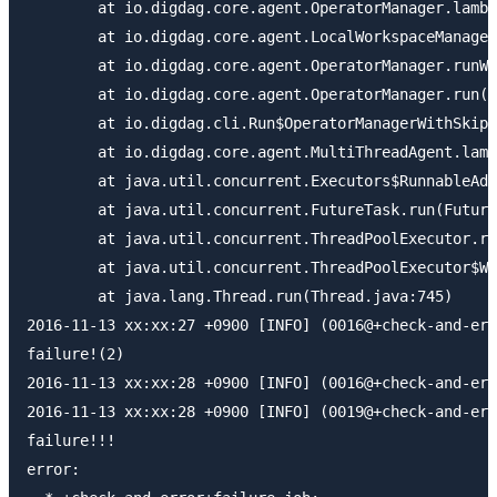
	at io.digdag.core.agent.OperatorManager.lambda$runWithHeartbeat$2(OperatorManager.java:141)

	at io.digdag.core.agent.LocalWorkspaceManager.withExtractedArchive(LocalWorkspaceManager.java:25)

	at io.digdag.core.agent.OperatorManager.runWithHeartbeat(OperatorManager.java:139)

	at io.digdag.core.agent.OperatorManager.run(OperatorManager.java:123)

	at io.digdag.cli.Run$OperatorManagerWithSkip.run(Run.java:660)

	at io.digdag.core.agent.MultiThreadAgent.lambda$run$0(MultiThreadAgent.java:95)

	at java.util.concurrent.Executors$RunnableAdapter.call(Executors.java:511)

	at java.util.concurrent.FutureTask.run(FutureTask.java:266)

	at java.util.concurrent.ThreadPoolExecutor.runWorker(ThreadPoolExecutor.java:1142)

	at java.util.concurrent.ThreadPoolExecutor$Worker.run(ThreadPoolExecutor.java:617)

	at java.lang.Thread.run(Thread.java:745)

2016-11-13 xx:xx:27 +0900 [INFO] (0016@+check-and-err
failure!(2)

2016-11-13 xx:xx:28 +0900 [INFO] (0016@+check-and-err
2016-11-13 xx:xx:28 +0900 [INFO] (0019@+check-and-err
failure!!!

error: 
