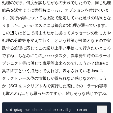
処理の実行。何度か試しながらの実践でしたので、同じ処理
結果を返すように実行時に
オプションを付けていま
--rerun
す。実行内容についても上記で想定していた通りの結果とな
りました。
タスクには都合2つ処理が通っています。
_error
この辺りはどこで捕まえたかに拠ってメッセージの出し方や
処理の分岐等を変えて行く、という対策が可能となるので実
践する処理に応じてこの辺り上手い事使って行きたいところ
ですね。ちなみにこの
タスク、異常発生時のエラーオ
_error
ブジェクト等は併せて表示等出来るのでしょうか？(単純に
異常終了という点だけであれば、表示されているJavaス
タックトレース位の情報しか得られない感じなのでしょう
か...)SQLをスクリプト内で実行した際にそのエラー内容等
も取れれば...とも思ったのですが、難しそうな感じですね。
$ digdag run check-and-error.dig --rerun
