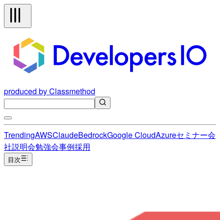
produced by Classmethod
Trending
AWS
Claude
Bedrock
Google Cloud
Azure
セミナー
会
社説明会
勉強会
事例
採用
目次