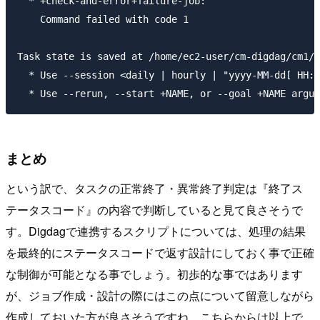
  * +check-and-error+failure-job:

    Command failed with code 1

Task state is saved at /home/ec2-user/cm-digdag/cm1/.
  * Use --session <daily | hourly | "yyyy-MM-dd[ HH:m
まとめ
という訳で、タスクの正常終了・異常終了判定は『終了ス
テータスコード』の内容で判断していると見て良さそうで
す。Digdagで連携するスクリプトについては、処理の結果
を最終的にステータスコードで返す設計にしておく事で正確
な制御が可能となる事でしょう。初歩的な事ではあります
が、ジョブ作成・設計の際にはこの点について留意しながら
作成しておいた方が良さそうですね。こちらからは以上で