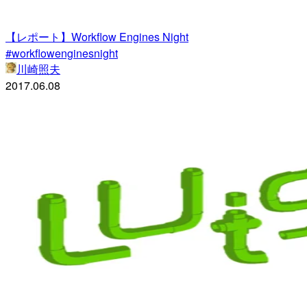
【レポート】Workflow Engines Night
#workflowenginesnight
川崎照夫
2017.06.08