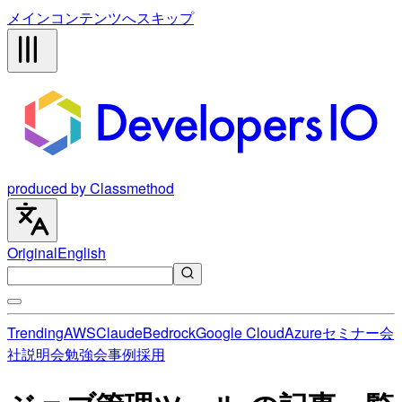
メインコンテンツへスキップ
produced by Classmethod
Original
English
Trending
AWS
Claude
Bedrock
Google Cloud
Azure
セミナー
会
社説明会
勉強会
事例
採用