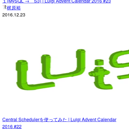
１(MySQL → S3) | Luigi Advent Calendar 2016 #23
梶原裕
2016.12.23
Central Schedulerを使ってみた | Luigi Advent Calendar
2016 #22