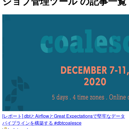
ジョブ管理ツール の記事一覧
[レポート] dbtとAirflowとGreat Expectationsで堅牢なデータ
パイプラインを構築する #dbtcoalesce