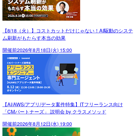
【8/18（火）】コストカットだけじゃない！AI駆動のシステ
ム刷新がもたらす本当の効果
開催前
2026年8月18日(火) 15:00
【AI/AWS/アプリ/データ案件特集】ITフリーランス向け
「CMパートナーズ」 説明会 by クラスメソッド
開催前
2026年8月12日(水) 19:00