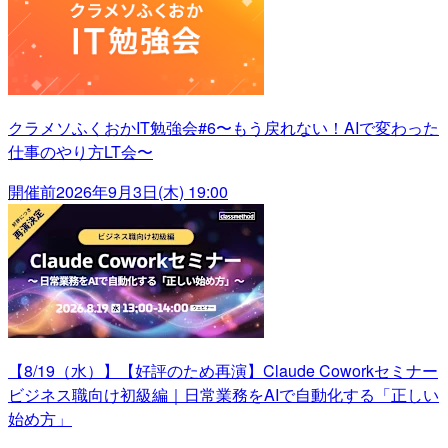
クラメソふくおかIT勉強会#6〜もう戻れない！AIで変わった
仕事のやり方LT会〜
開催前
2026年9月3日(木) 19:00
【8/19（水）】【好評のため再演】Claude Coworkセミナー
ビジネス職向け初級編｜日常業務をAIで自動化する「正しい
始め方」