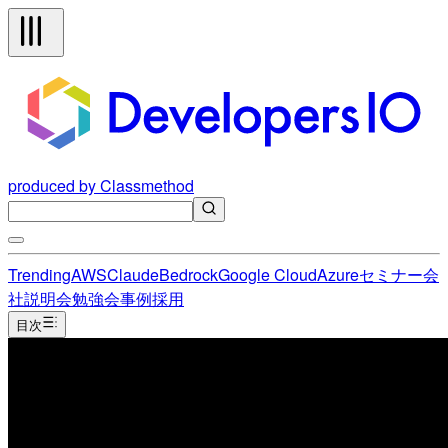
produced by Classmethod
Trending
AWS
Claude
Bedrock
Google Cloud
Azure
セミナー
会
社説明会
勉強会
事例
採用
目次