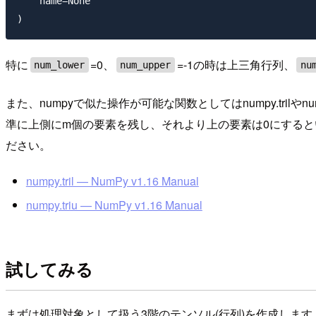
    name=None

特に
=0、
=-1の時は上三角行列、
num_lower
num_upper
nu
また、numpyで似た操作が可能な関数としてはnumpy.trilやn
準に上側にm個の要素を残し、それより上の要素は0にするという
ださい。
numpy.tril — NumPy v1.16 Manual
numpy.triu — NumPy v1.16 Manual
試してみる
まずは処理対象として扱う3階のテンソル(行列)を作成します