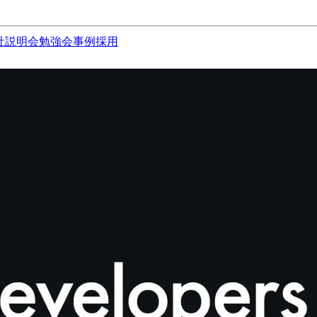
社説明会
勉強会
事例
採用