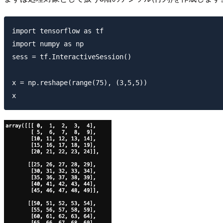
import tensorflow as tf

import numpy as np

sess = tf.InteractiveSession()

x = np.reshape(range(75), (3,5,5))
