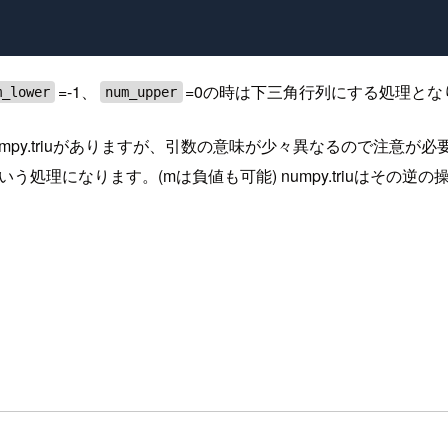
=-1、
=0の時は下三角行列にする処理とな
m_lower
num_upper
umpy.triuがありますが、引数の意味が少々異なるので注意が必要です
処理になります。(mは負値も可能) numpy.triuはその
。