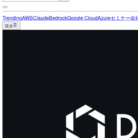
Trending
AWS
Claude
Bedrock
Google Cloud
Azure
セミナー
会
目次