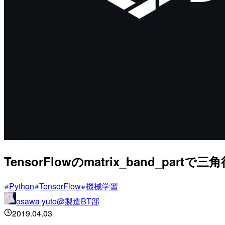
TensorFlowのmatrix_band_part
Python
TensorFlow
機械学習
osawa yuto@製造BT部
2019.04.03