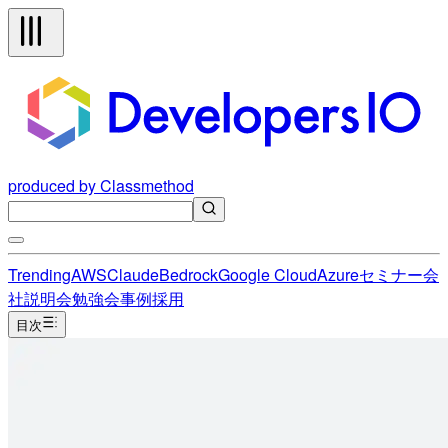
produced by Classmethod
Trending
AWS
Claude
Bedrock
Google Cloud
Azure
セミナー
会
社説明会
勉強会
事例
採用
目次