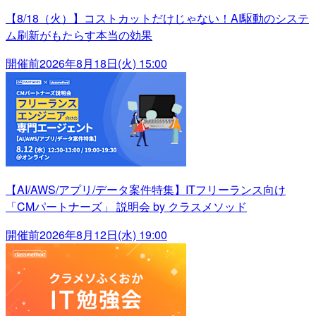
【8/18（火）】コストカットだけじゃない！AI駆動のシステ
ム刷新がもたらす本当の効果
開催前
2026年8月18日(火) 15:00
【AI/AWS/アプリ/データ案件特集】ITフリーランス向け
「CMパートナーズ」 説明会 by クラスメソッド
開催前
2026年8月12日(水) 19:00