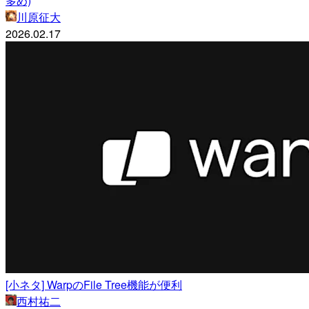
多め)
川原征大
2026.02.17
[小ネタ] WarpのFile Tree機能が便利
西村祐二