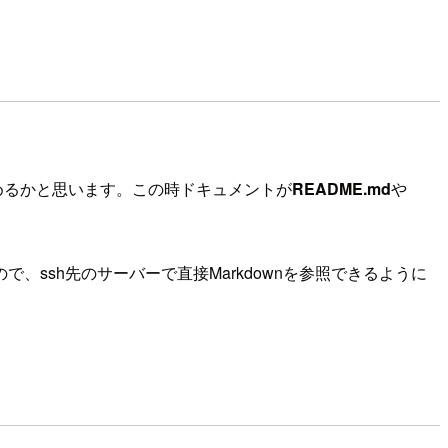
進めるかと思います。この時ドキュメントが
README.md
や
ssh先のサーバーで直接Markdownを参照できるように