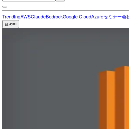
Trending
AWS
Claude
Bedrock
Google Cloud
Azure
セミナー
会
目次