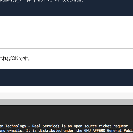
kdown($_)' $@ | w3m -S -T text/html

すればOKです。