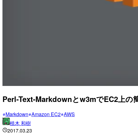
Perl-Text-Markdownとw3mでEC
Markdown
Amazon EC2
AWS
植木 和樹
2017.03.23