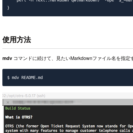
    perl -M'Text::Markdown qw(markdown)' -0pe '$_=mar
使用方法
mdv
コマンドに続けて、見たいMarkdownファイル名を指定