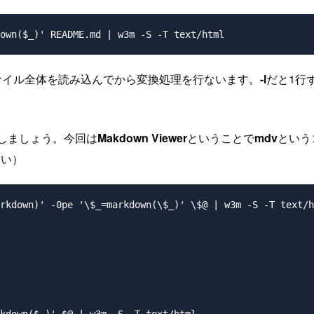
ァイル全体を読み込んでから変換処理を行ないます。
-l
だと1行
録しましょう。今回は
Makdown Viewer
ということで
mdv
という
さい）
rkdown)' -0pe '\$_=markdown(\$_)' \$@ | w3m -S -T text/h