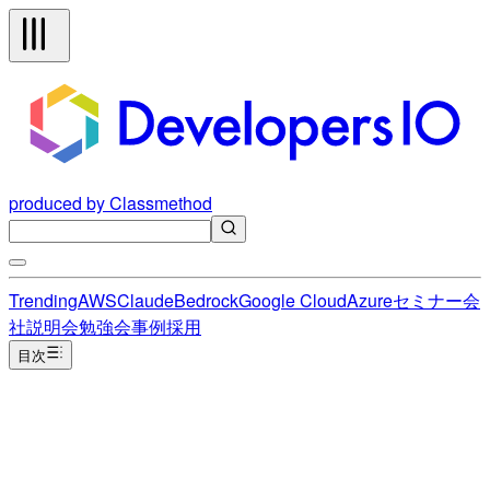
produced by Classmethod
Trending
AWS
Claude
Bedrock
Google Cloud
Azure
セミナー
会
社説明会
勉強会
事例
採用
目次