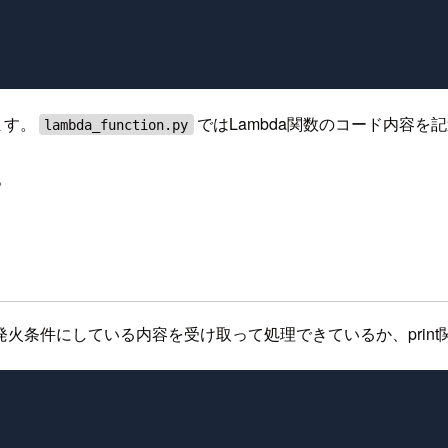
ます。
ではLambda関数のコード内容を
lambda_function.py
。
にしている内容を受け取って処理できているか、print関数でCl