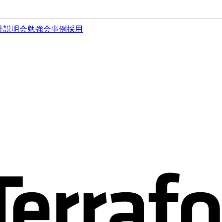
社説明会
勉強会
事例
採用