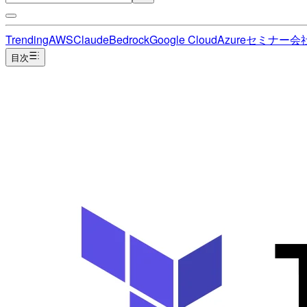
Trending
AWS
Claude
Bedrock
Google Cloud
Azure
セミナー
会
目次