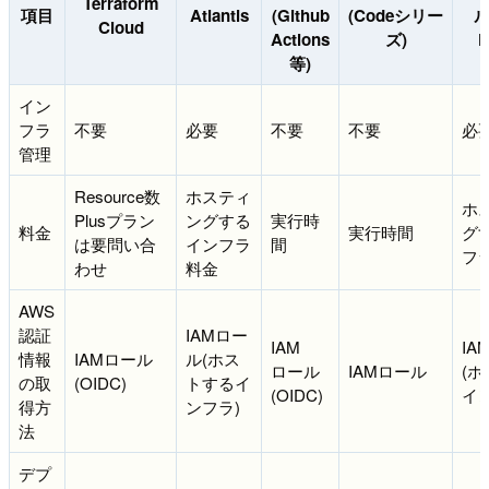
Terraform
項目
Atlantis
(Github
(Codeシリー
ル
Cloud
Actions
ズ)
P
等)
イン
フラ
不要
必要
不要
不要
必
管理
Resource数
ホスティ
ホ
Plusプラン
ングする
実行時
料金
実行時間
グ
は要問い合
インフラ
間
フ
わせ
料金
AWS
認証
IAMロー
IAM
IA
情報
IAMロール
ル(ホス
ロール
IAMロール
(
の取
(OIDC)
トするイ
(OIDC)
イ
得方
ンフラ)
法
デプ