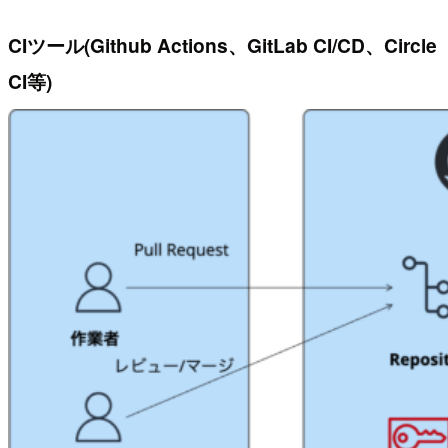
CIツール(Github Actions、GitLab CI/CD、Circle
CI等)