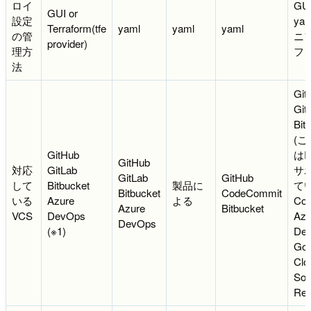
ロイ
GUI
GUI or
設定
yam
Terraform(tfe
yaml
yaml
yaml
の管
ニ
provider)
理方
フ
法
Git
Git
Bit
(
GitHub
はP
GitHub
対応
GitLab
サ
GitLab
GitHub
して
Bitbucket
製品に
て
Bitbucket
CodeCommit
いる
Azure
よる
Co
Azure
Bitbucket
VCS
DevOps
Azu
DevOps
(※1)
De
Goo
Clo
Sou
Rep