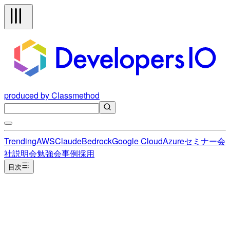
produced by Classmethod
Trending
AWS
Claude
Bedrock
Google Cloud
Azure
セミナー
会
社説明会
勉強会
事例
採用
目次