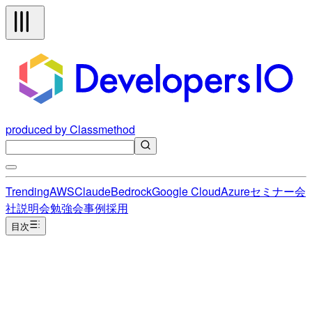
produced by Classmethod
Trending
AWS
Claude
Bedrock
Google Cloud
Azure
セミナー
会
社説明会
勉強会
事例
採用
目次