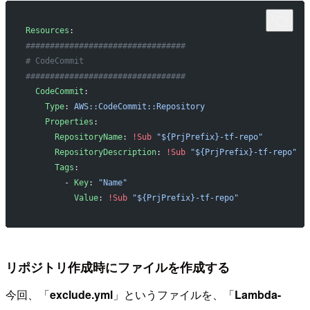
Resources
:
#################################
# CodeCommit
#################################
  CodeCommit
:
    Type
: 
AWS::CodeCommit::Repository
    Properties
:
      RepositoryName
: 
!Sub
 "${PrjPrefix}-tf-repo"
      RepositoryDescription
: 
!Sub
 "${PrjPrefix}-tf-repo"
      Tags
:
        - 
Key
: 
"Name"
          Value
: 
!Sub
 "${PrjPrefix}-tf-repo"
リポジトリ作成時にファイルを作成する
今回、「
exclude.yml
」というファイルを、「
Lambda-