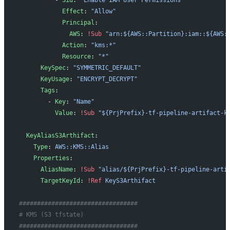
          - 
Sid
: 
"Enable IAM User Permissions"
            Effect
: 
"Allow"
            Principal
:
              AWS
: 
!Sub
 "arn:${AWS::Partition}:iam::${AWS:
            Action
: 
"kms:*"
            Resource
: 
"*"
      KeySpec
: 
"SYMMETRIC_DEFAULT"
      KeyUsage
: 
"ENCRYPT_DECRYPT"
      Tags
:
        - 
Key
: 
"Name"
          Value
: 
!Sub
 "${PrjPrefix}-tf-pipeline-artifact-k
  KeyAliasS3Arthifact
:
    Type
: 
AWS::KMS::Alias
    Properties
:
      AliasName
: 
!Sub
 "alias/${PrjPrefix}-tf-pipeline-arti
      TargetKeyId
: 
!Ref
 KeyS3Arthifact
#################################
# KMS (S3 tfstate)
#################################