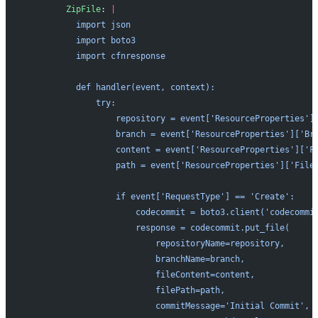
        ZipFile
: 
|
          import json
          import boto3
          import cfnresponse
          def handler(event, context):
              try:
                  repository = event['ResourceProperties']
                  branch = event['ResourceProperties']['Br
                  content = event['ResourceProperties']['F
                  path = event['ResourceProperties']['File
                  if event['RequestType'] == 'Create':
                      codecommit = boto3.client('codecommi
                      response = codecommit.put_file(
                          repositoryName=repository,
                          branchName=branch,
                          fileContent=content,
                          filePath=path,
                          commitMessage='Initial Commit',