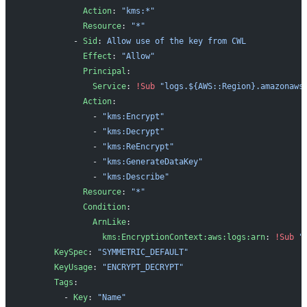
            Action
: 
"kms:*"
            Resource
: 
"*"
          - 
Sid
: 
Allow use of the key from CWL
            Effect
: 
"Allow"
            Principal
:
              Service
: 
!Sub
 "logs.${AWS::Region}.amazonaws
            Action
:
              - 
"kms:Encrypt"
              - 
"kms:Decrypt"
              - 
"kms:ReEncrypt"
              - 
"kms:GenerateDataKey"
              - 
"kms:Describe"
            Resource
: 
"*"
            Condition
:
              ArnLike
:
                kms:EncryptionContext:aws:logs:arn
: 
!Sub
 "
      KeySpec
: 
"SYMMETRIC_DEFAULT"
      KeyUsage
: 
"ENCRYPT_DECRYPT"
      Tags
:
        - 
Key
: 
"Name"