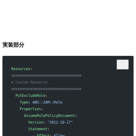
実装部分
Resources
:
#################################
# Custom Resource
#################################
  PutExcludeRole
:
    Type
: 
AWS::IAM::Role
    Properties
:
      AssumeRolePolicyDocument
:
        Version
: 
"2012-10-17"
        Statement
:
          - 
Effect
: 
Allow