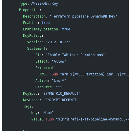
    Type
: 
AWS::KMS::Key
    Properties
:
      Description
: 
"Terraform pipeline DynamoDB Key"
      Enabled
: 
true
      EnableKeyRotation
: 
true
      KeyPolicy
:
        Version
: 
"2012-10-17"
        Statement
:
          - 
Sid
: 
"Enable IAM User Permissions"
            Effect
: 
"Allow"
            Principal
:
              AWS
: 
!Sub
 "arn:${AWS::Partition}:iam::${AWS:
            Action
: 
"kms:*"
            Resource
: 
"*"
      KeySpec
: 
"SYMMETRIC_DEFAULT"
      KeyUsage
: 
"ENCRYPT_DECRYPT"
      Tags
:
        - 
Key
: 
"Name"
          Value
: 
!Sub
 "${PrjPrefix}-tf-pipeline-dynamoDB-k