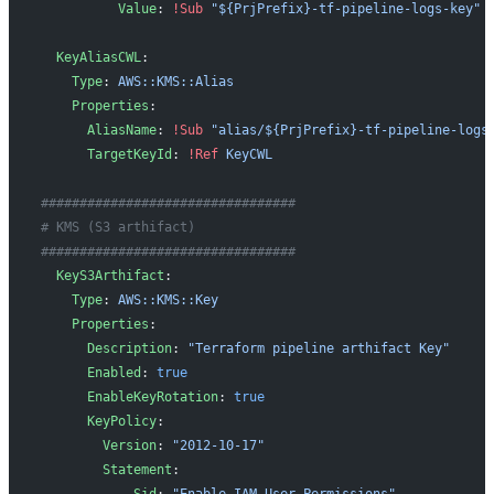
          Value
: 
!Sub
 "${PrjPrefix}-tf-pipeline-logs-key"
  KeyAliasCWL
:
    Type
: 
AWS::KMS::Alias
    Properties
:
      AliasName
: 
!Sub
 "alias/${PrjPrefix}-tf-pipeline-logs
      TargetKeyId
: 
!Ref
 KeyCWL
#################################
# KMS (S3 arthifact)
#################################
  KeyS3Arthifact
:
    Type
: 
AWS::KMS::Key
    Properties
:
      Description
: 
"Terraform pipeline arthifact Key"
      Enabled
: 
true
      EnableKeyRotation
: 
true
      KeyPolicy
:
        Version
: 
"2012-10-17"
        Statement
: