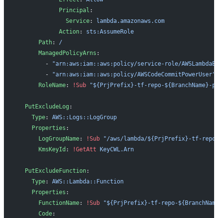
            Principal
:
              Service
: 
lambda.amazonaws.com
            Action
: 
sts:AssumeRole
      Path
: 
/
      ManagedPolicyArns
:
        - 
"arn:aws:iam::aws:policy/service-role/AWSLambdaB
        - 
"arn:aws:iam::aws:policy/AWSCodeCommitPowerUser"
      RoleName
: 
!Sub
 "${PrjPrefix}-tf-repo-${BranchName}-p
  PutExcludeLog
:
    Type
: 
AWS::Logs::LogGroup
    Properties
:
      LogGroupName
: 
!Sub
 "/aws/lambda/${PrjPrefix}-tf-repo
      KmsKeyId
: 
!GetAtt
 KeyCWL.Arn
  PutExcludeFunction
:
    Type
: 
AWS::Lambda::Function
    Properties
:
      FunctionName
: 
!Sub
 "${PrjPrefix}-tf-repo-${BranchNam
      Code
: