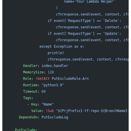
                          name='Your Lambda Helper'
                      )
                      cfnresponse.send(event, context, cfn
                  if event['RequestType'] == 'Delete':
                      cfnresponse.send(event, context, cfn
                  if event['RequestType'] == 'Update':
                      cfnresponse.send(event, context, cfn
              except Exception as e:
                  print(e)
                  cfnresponse.send(event, context, cfnresp
      Handler
: 
index.handler
      MemorySize
: 
128
      Role
: 
!GetAtt
 PutExcludeRole.Arn
      Runtime
: 
"python3.9"
      Timeout
: 
60
      Tags
:
        - 
Key
: 
"Name"
          Value
: 
!Sub
 "${PrjPrefix}-tf-repo-${BranchName}-
    DependsOn
: 
PutExcludeLog
  PutExclude
: