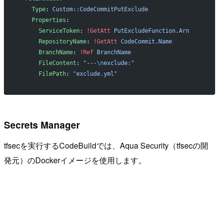
    Type
: 
Custom::CodeCommitPutExclude
    Properties
:
      ServiceToken
: 
!GetAtt
 PutExcludeFunction.Arn
      RepositoryName
: 
!GetAtt
 CodeCommit.Name
      BranchName
: 
!Ref
 BranchName
      FileContent
: 
"---
\n
exclude:"
      FilePath
: 
"exclude.yml"
Secrets Manager
tfsecを実行するCodeBuildでは、Aqua Security（tfsecの開
発元）のDockerイメージを使用します。