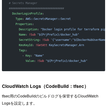
# Secrets Manager
#################################
  DockerLoginProfile
:
    Type
: 
AWS::SecretsManager::Secret
    Properties
:
      Description
: 
"Docker login profile for terraform pip
      Name
: 
!Sub
 "${PrjPrefix}/docker_hub"
      SecretString
: 
!Sub
 '{"username":"${DockerHubUserName
      KmsKeyId
: 
!GetAtt
 KeySecretsManager.Arn
      Tags
:
        - 
Key
: 
"Name"
          Value
: 
!Sub
 "${PrjPrefix}/docker_hub"
CloudWatch Logs（CodeBuild：tfsec）
tfsec用のCodeBuildのビルドログを保管するCloudWatch
Logsを設定します。