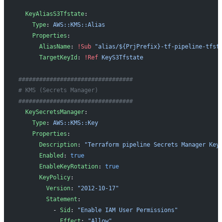
  KeyAliasS3Tfstate
:
    Type
: 
AWS::KMS::Alias
    Properties
:
      AliasName
: 
!Sub
 "alias/${PrjPrefix}-tf-pipeline-tfst
      TargetKeyId
: 
!Ref
 KeyS3Tfstate
#################################
# KMS (Secrets Manager)
#################################
  KeySecretsManager
:
    Type
: 
AWS::KMS::Key
    Properties
:
      Description
: 
"Terraform pipeline Secrets Manager Key
      Enabled
: 
true
      EnableKeyRotation
: 
true
      KeyPolicy
:
        Version
: 
"2012-10-17"
        Statement
:
          - 
Sid
: 
"Enable IAM User Permissions"
            Effect
: 
"Allow"