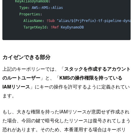
  KeyAliasDynamoDB
:
    Type
: 
AWS::KMS::Alias
    Properties
:
      AliasName
: 
!Sub
 "alias/${PrjPrefix}-tf-pipeline-dyna
      TargetKeyId
: 
!Ref
 KeyDynamoDB
カイゼンできる部分
上記のキーポリシーでは、「
スタックを作成するアカウント
のルートユーザー
」と、「
KMSの操作権限を持っている
IAMリソース
」にキーの操作を許可するように定義されてい
ます。
もし、大きな権限を持ったIAMリソースが意図せず作成され
た場合、今回の鍵で暗号化したリソースは復号されてしまう
恐れがあります。そのため、本番運用する場合はキーポリ