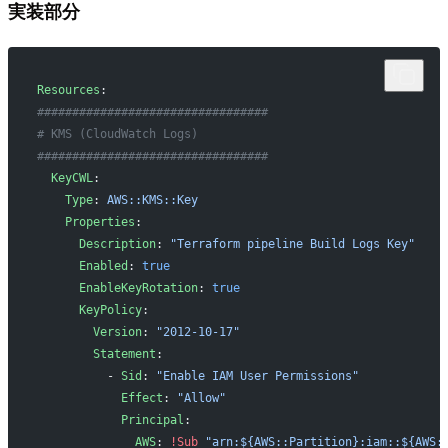
実装部分
Resources
:
#################################
# KMS (CloudWatch Logs)
#################################
  KeyCWL
:
    Type
: 
AWS::KMS::Key
    Properties
:
      Description
: 
"Terraform pipeline Build Logs Key"
      Enabled
: 
true
      EnableKeyRotation
: 
true
      KeyPolicy
:
        Version
: 
"2012-10-17"
        Statement
:
          - 
Sid
: 
"Enable IAM User Permissions"
            Effect
: 
"Allow"
            Principal
:
              AWS
: 
!Sub
 "arn:${AWS::Partition}:iam::${AWS: