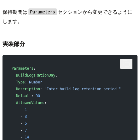
保持期間は
セクションから変更できるように
Parameters
します。
実装部分
Parameters
:
  BuildLogsRationDay
:
  Type
: 
Number
  Description
: 
"Enter build log retention period."
  Default
: 
90
  AllowedValues
:
    - 
1
    - 
3
    - 
5
    - 
7
    - 
14