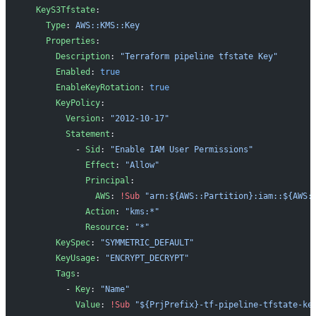
  KeyS3Tfstate
:
    Type
: 
AWS::KMS::Key
    Properties
:
      Description
: 
"Terraform pipeline tfstate Key"
      Enabled
: 
true
      EnableKeyRotation
: 
true
      KeyPolicy
:
        Version
: 
"2012-10-17"
        Statement
:
          - 
Sid
: 
"Enable IAM User Permissions"
            Effect
: 
"Allow"
            Principal
:
              AWS
: 
!Sub
 "arn:${AWS::Partition}:iam::${AWS:
            Action
: 
"kms:*"
            Resource
: 
"*"
      KeySpec
: 
"SYMMETRIC_DEFAULT"
      KeyUsage
: 
"ENCRYPT_DECRYPT"
      Tags
:
        - 
Key
: 
"Name"
          Value
: 
!Sub
 "${PrjPrefix}-tf-pipeline-tfstate-ke