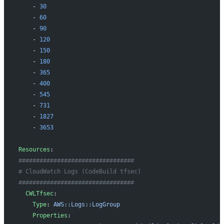
    - 
30
    - 
60
    - 
90
    - 
120
    - 
150
    - 
180
    - 
365
    - 
400
    - 
545
    - 
731
    - 
1827
    - 
3653
Resources
:
#################################
# CloudWatch Logs (CodeBuild tfsec)
#################################
  CWLTfsec
:
    Type
: 
AWS::Logs::LogGroup
    Properties
: