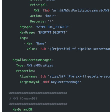
            Principal
:
              AWS
: 
!Sub
 "arn:${AWS::Partition}:iam::${AWS:
            Action
: 
"kms:*"
            Resource
: 
"*"
      KeySpec
: 
"SYMMETRIC_DEFAULT"
      KeyUsage
: 
"ENCRYPT_DECRYPT"
      Tags
:
        - 
Key
: 
"Name"
          Value
: 
!Sub
 "${PrjPrefix}-tf-pipeline-secretsman
  KeyAliasSecretsManager
:
    Type
: 
AWS::KMS::Alias
    Properties
:
      AliasName
: 
!Sub
 "alias/${PrjPrefix}-tf-pipeline-secr
      TargetKeyId
: 
!Ref
 KeySecretsManager
#################################
# KMS (DynamoDB)
#################################
  KeyDynamoDB
: