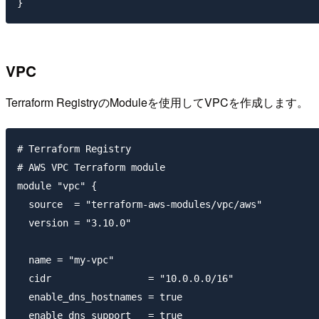
VPC
Terraform RegistryのModuleを使用してVPCを作成します。
# Terraform Registry

# AWS VPC Terraform module

module "vpc" {

  source  = "terraform-aws-modules/vpc/aws"

  version = "3.10.0"

  name = "my-vpc"

  cidr                 = "10.0.0.0/16"

  enable_dns_hostnames = true

  enable_dns_support   = true
