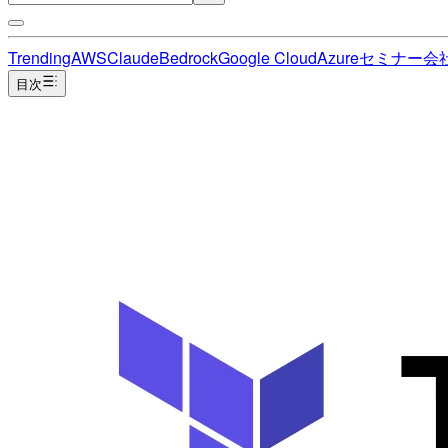
Trending
AWS
Claude
Bedrock
Google Cloud
Azure
セミナー
会
目次