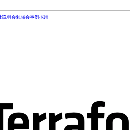
社説明会
勉強会
事例
採用