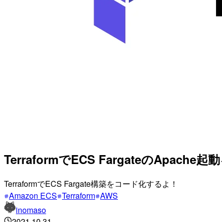
TerraformでECS FargateのApac
TerraformでECS Fargate構築をコード化するよ！
Amazon ECS
Terraform
AWS
inomaso
2021.10.31