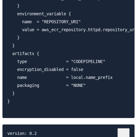
    }

    environment_variable {

      name  = "REPOSITORY_URI"

      value = aws_ecr_repository.httpd.repository_url

    }

  }

  artifacts {

    type                = "CODEPIPELINE"

    encryption_disabled = false

    name                = local.name_prefix

    packaging           = "NONE"

  }

}

version: 0.2
