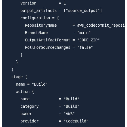
      version          = 1

      output_artifacts = ["source_output"]

      configuration = {

        RepositoryName       = aws_codecommit_reposit
        BranchName           = "main"

        OutputArtifactFormat = "CODE_ZIP"

        PollForSourceChanges = "false"

      }

    }

  }

  stage {

    name = "Build"

    action {

      name             = "Build"

      category         = "Build"

      owner            = "AWS"

      provider         = "CodeBuild"
