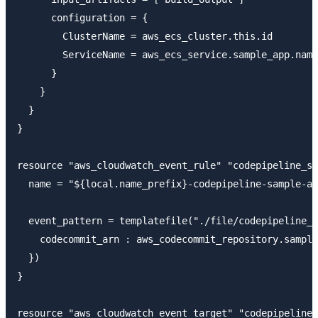
      configuration = {

        ClusterName = aws_ecs_cluster.this.id

        ServiceName = aws_ecs_service.sample_app.name

      }

    }

  }

}

resource "aws_cloudwatch_event_rule" "codepipeline_sa
  name = "${local.name_prefix}-codepipeline-sample-ap
  event_pattern = templatefile("./file/codepipeline_e
    codecommit_arn : aws_codecommit_repository.sample
  })

}

resource "aws_cloudwatch_event_target" "codepipeline_