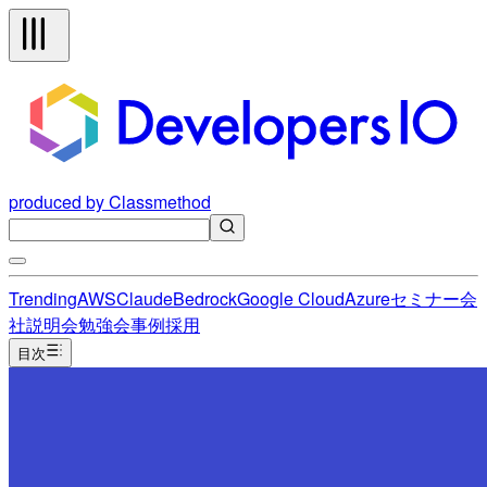
produced by Classmethod
Trending
AWS
Claude
Bedrock
Google Cloud
Azure
セミナー
会
社説明会
勉強会
事例
採用
目次