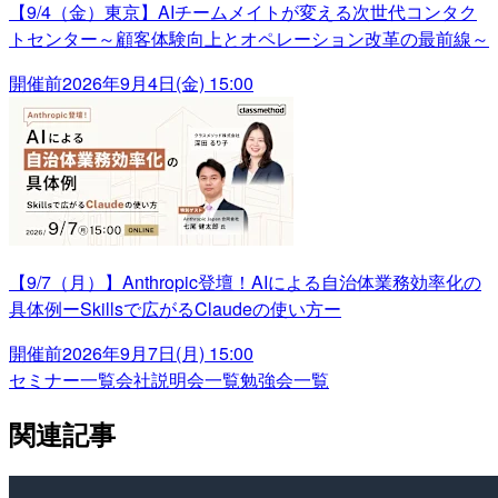
【9/4（金）東京】AIチームメイトが変える次世代コンタク
トセンター～顧客体験向上とオペレーション改革の最前線～
開催前
2026年9月4日(金) 15:00
【9/7（月）】Anthropic登壇！AIによる自治体業務効率化の
具体例ーSkillsで広がるClaudeの使い方ー
開催前
2026年9月7日(月) 15:00
セミナー一覧
会社説明会一覧
勉強会一覧
関連記事