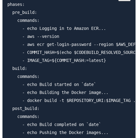
phases:

  pre_build:

    commands:

      - echo Logging in to Amazon ECR...

      - aws --version

      - aws ecr get-login-password --region $AWS_DEFA
      - COMMIT_HASH=$(echo $CODEBUILD_RESOLVED_SOURCE
      - IMAGE_TAG=${COMMIT_HASH:=latest}

  build:

    commands:

      - echo Build started on `date`

      - echo Building the Docker image...

      - docker build -t $REPOSITORY_URI:$IMAGE_TAG .

  post_build:

    commands:

      - echo Build completed on `date`

      - echo Pushing the Docker images...
