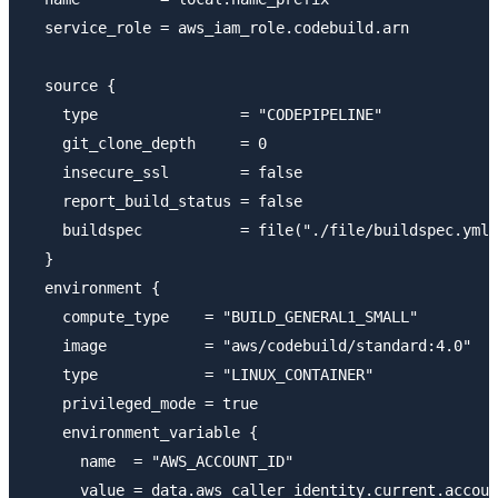
  service_role = aws_iam_role.codebuild.arn

  source {

    type                = "CODEPIPELINE"

    git_clone_depth     = 0

    insecure_ssl        = false

    report_build_status = false

    buildspec           = file("./file/buildspec.yml"
  }

  environment {

    compute_type    = "BUILD_GENERAL1_SMALL"

    image           = "aws/codebuild/standard:4.0"

    type            = "LINUX_CONTAINER"

    privileged_mode = true

    environment_variable {

      name  = "AWS_ACCOUNT_ID"

      value = data.aws_caller_identity.current.accoun