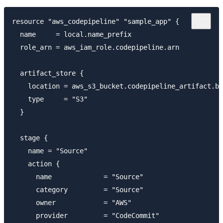
resource "aws_codepipeline" "sample_app" {

  name     = local.name_prefix

  role_arn = aws_iam_role.codepipeline.arn

  artifact_store {

    location = aws_s3_bucket.codepipeline_artifact.bu
    type     = "S3"

  }

  stage {

    name = "Source"

    action {

      name             = "Source"

      category         = "Source"

      owner            = "AWS"

      provider         = "CodeCommit"
