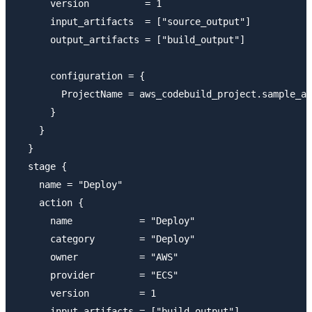
      version          = 1

      input_artifacts  = ["source_output"]

      output_artifacts = ["build_output"]

      configuration = {

        ProjectName = aws_codebuild_project.sample_ap
      }

    }

  }

  stage {

    name = "Deploy"

    action {

      name            = "Deploy"

      category        = "Deploy"

      owner           = "AWS"

      provider        = "ECS"

      version         = 1

      input_artifacts = ["build_output"]
