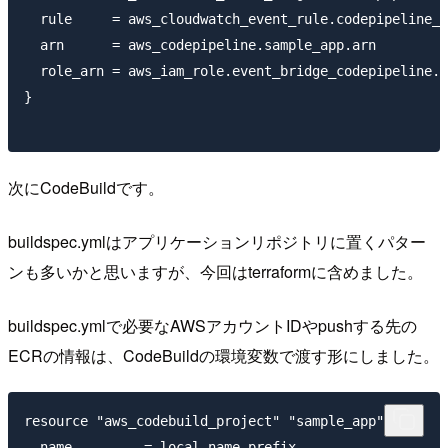
  rule     = aws_cloudwatch_event_rule.codepipeline_s
  arn      = aws_codepipeline.sample_app.arn

  role_arn = aws_iam_role.event_bridge_codepipeline.a
}

次にCodeBuildです。
buildspec.ymlはアプリケーションリポジトリに置くパター
ンも多いかと思いますが、今回はterraformに含めました。
buildspec.ymlで必要なAWSアカウントIDやpushする先の
ECRの情報は、CodeBuildの環境変数で渡す形にしました。
resource "aws_codebuild_project" "sample_app" {

  name         = local.name_prefix
