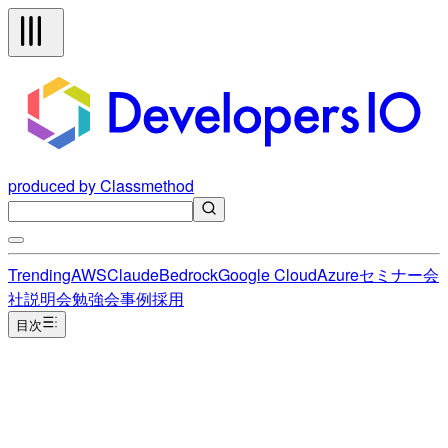
produced by Classmethod
Trending
AWS
Claude
Bedrock
Google Cloud
Azure
セミナー
会
社説明会
勉強会
事例
採用
目次