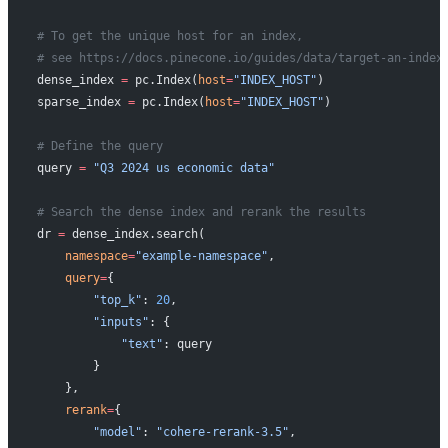
# To get the unique host for an index, 
# see https://docs.pinecone.io/guides/data/target-an-index
dense_index 
=
 pc.Index(
host
=
"INDEX_HOST"
)
sparse_index 
=
 pc.Index(
host
=
"INDEX_HOST"
)
# Define the query
query 
=
 "Q3 2024 us economic data"
# Search the dense index and rerank the results
dr 
=
 dense_index.search(
    namespace
=
"example-namespace"
,
    query
=
{
        "top_k"
: 
20
,
        "inputs"
: {
            "text"
: query
        }
    },
    rerank
=
{
        "model"
: 
"cohere-rerank-3.5"
,