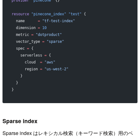
provider
 "pinecone"
 {}
resource
 "pinecone_index"
 "test"
 {
  name
      =
 "tf-test-index"
  dimension
 =
 10
  metric
 =
 "dotproduct"
  vector_type
 =
 "sparse"
  spec
 =
 {
    serverless 
=
 {
      cloud  
=
 "aws"
      region 
=
 "us-west-2"
    }
  }
}
Sparse index
Sparse index はレキシカル検索（キーワード検索）用のベ