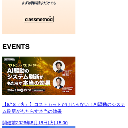
EVENTS
【8/18（火）】コストカットだけじゃない！AI駆動のシステ
ム刷新がもたらす本当の効果
開催前
2026年8月18日(火) 15:00