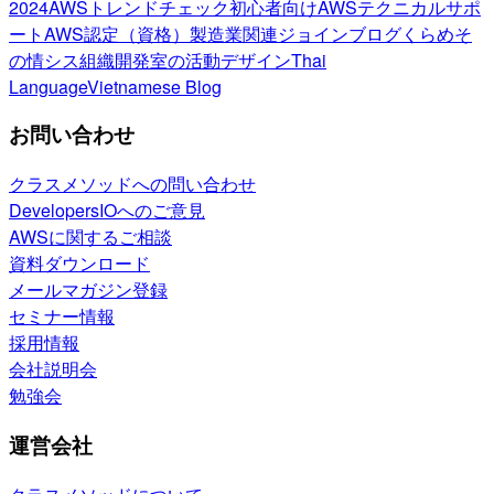
2024
AWSトレンドチェック
初心者向け
AWSテクニカルサポ
ート
AWS認定（資格）
製造業関連
ジョインブログ
くらめそ
の情シス
組織開発室の活動
デザイン
Thai
Language
Vietnamese Blog
お問い合わせ
クラスメソッドへの問い合わせ
DevelopersIOへのご意見
AWSに関するご相談
資料ダウンロード
メールマガジン登録
セミナー情報
採用情報
会社説明会
勉強会
運営会社