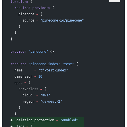
terraform
 {
 required_providers
 {
   pinecone
 =
 {
     source 
=
 "pinecone-io/pinecone"
   }
 }
}
provider
 "pinecone"
 {}
resource
 "pinecone_index"
 "test"
 {
 name
      =
 "tf-test-index"
 dimension
 =
 10
 spec
 =
 {
   serverless 
=
 {
     cloud  
=
 "aws"
     region 
=
 "us-west-2"
   }
 }
+
  deletion_protection
 =
 "enabled"
+
  tags
 =
 {