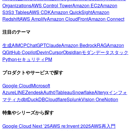
Organizations
AWS Control Tower
Amazon EC2
Amazon
S3
S3 Tables
AWS CDK
Amazon QuickSight
Amazon
Redshift
AWS Amplify
Amazon CloudFront
Amazon Connect
注目のテーマ
生成AI
MCP
ChatGPT
Claude
Amazon Bedrock
RAG
Amazon
Q
GitHub Copilot
Devin
Cursor
Obsidian
モダンデータスタック
Python
セキュリティ
PM
プロダクトやサービスで探す
Google Cloud
Microsoft
Azure
LINE
Zendesk
Auth0
Tableau
Snowflake
Alteryx
インフォ
マティカ
dbt
DuckDB
Cloudflare
Splunk
Vision One
Notion
特集やシリーズから探す
Google Cloud Next ’25
AWS re:Invent 2025
AWS再入門