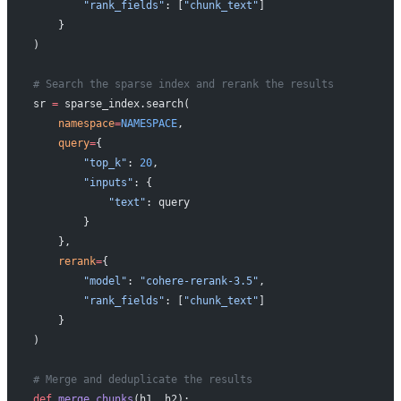
        "rank_fields"
: [
"chunk_text"
]
    }
)
# Search the sparse index and rerank the results 
sr 
=
 sparse_index.search(
    namespace
=
NAMESPACE
,
    query
=
{
        "top_k"
: 
20
,
        "inputs"
: {
            "text"
: query
        }
    },
    rerank
=
{
        "model"
: 
"cohere-rerank-3.5"
,
        "rank_fields"
: [
"chunk_text"
]
    }
)
# Merge and deduplicate the results
def
 merge_chunks
(h1, h2):