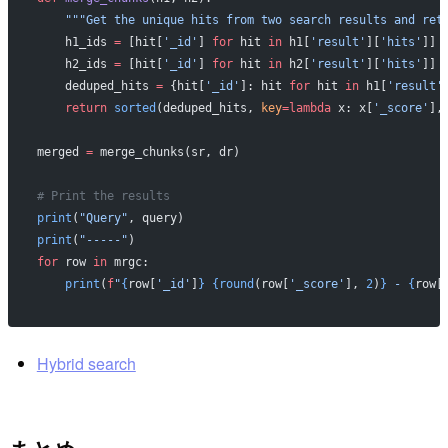
    """Get the unique hits from two search results and ret
    h1_ids 
=
 [hit[
'_id'
] 
for
 hit 
in
 h1[
'result'
][
'hits'
]]
    h2_ids 
=
 [hit[
'_id'
] 
for
 hit 
in
 h2[
'result'
][
'hits'
]]
    deduped_hits 
=
 {hit[
'_id'
]: hit 
for
 hit 
in
 h1[
'result'
    return
 sorted
(deduped_hits, 
key
=lambda
 x: x[
'_score'
],
merged 
=
 merge_chunks(sr, dr)
# Print the results
print
(
"Query"
, query)
print
(
"-----"
)
for
 row 
in
 mrgc:
    print
(
f
"
{
row[
'_id'
]
}
 {round
(row[
'_score'
], 
2
)
}
 - 
{
row[
Hybrid search