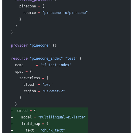
   pinecone
 =
 {
     source 
=
 "pinecone-io/pinecone"
   }
 }
}
provider
 "pinecone"
 {}
resource
 "pinecone_index"
 "test"
 {
 name
      =
 "tf-test-index"
 spec
 =
 {
   serverless 
=
 {
     cloud  
=
 "aws"
     region 
=
 "us-west-2"
   }
 }
+
  embed
 =
 {
+
    model 
=
 "multilingual-e5-large"
+
    field_map 
=
 {
+
      text 
=
 "chunk_text"