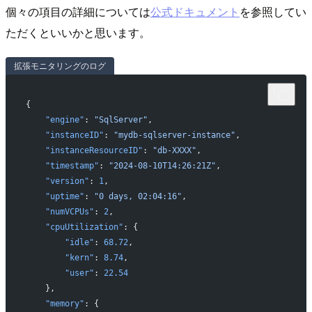
個々の項目の詳細については
公式ドキュメント
を参照してい
ただくといいかと思います。
拡張モニタリングのログ
{
    "engine"
: 
"SqlServer"
,
    "instanceID"
: 
"mydb-sqlserver-instance"
,
    "instanceResourceID"
: 
"db-XXXX"
,
    "timestamp"
: 
"2024-08-10T14:26:21Z"
,
    "version"
: 
1
,
    "uptime"
: 
"0 days, 02:04:16"
,
    "numVCPUs"
: 
2
,
    "cpuUtilization"
: {
        "idle"
: 
68.72
,
        "kern"
: 
8.74
,
        "user"
: 
22.54
    },
    "memory"
: {