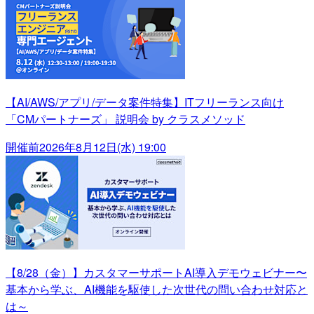
【AI/AWS/アプリ/データ案件特集】ITフリーランス向け
「CMパートナーズ」 説明会 by クラスメソッド
開催前
2026年8月12日(水) 19:00
【8/28（金）】カスタマーサポートAI導入デモウェビナー〜
基本から学ぶ、AI機能を駆使した次世代の問い合わせ対応と
は～