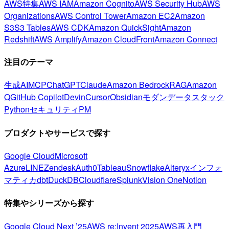
AWS特集
AWS IAM
Amazon Cognito
AWS Security Hub
AWS
Organizations
AWS Control Tower
Amazon EC2
Amazon
S3
S3 Tables
AWS CDK
Amazon QuickSight
Amazon
Redshift
AWS Amplify
Amazon CloudFront
Amazon Connect
注目のテーマ
生成AI
MCP
ChatGPT
Claude
Amazon Bedrock
RAG
Amazon
Q
GitHub Copilot
Devin
Cursor
Obsidian
モダンデータスタック
Python
セキュリティ
PM
プロダクトやサービスで探す
Google Cloud
Microsoft
Azure
LINE
Zendesk
Auth0
Tableau
Snowflake
Alteryx
インフォ
マティカ
dbt
DuckDB
Cloudflare
Splunk
Vision One
Notion
特集やシリーズから探す
Google Cloud Next ’25
AWS re:Invent 2025
AWS再入門