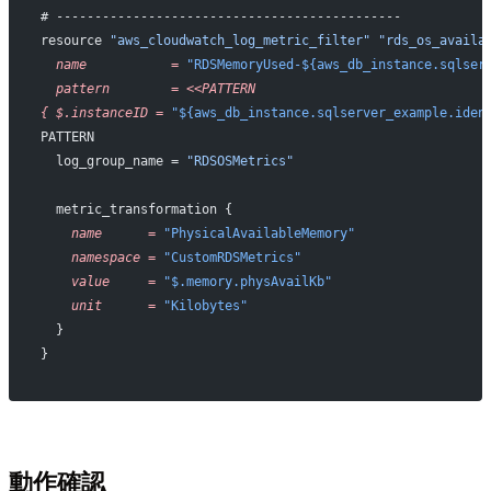
# ---------------------------------------------
resource 
"aws_cloudwatch_log_metric_filter"
 "rds_os_availa
  name
           =
 "RDSMemoryUsed-${aws_db_instance.sqlser
  pattern
        =
 <<PATTERN
{
 $.instanceID
 =
 "${aws_db_instance.sqlserver_example.iden
PATTERN
  log_group_name = 
"RDSOSMetrics"
  metric_transformation {
    name
      =
 "PhysicalAvailableMemory"
    namespace
 =
 "CustomRDSMetrics"
    value
     =
 "$.memory.physAvailKb"
    unit
      =
 "Kilobytes"
  }
}
動作確認