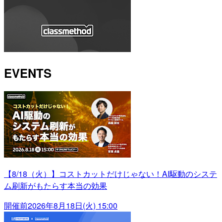
EVENTS
【8/18（火）】コストカットだけじゃない！AI駆動のシステ
ム刷新がもたらす本当の効果
開催前
2026年8月18日(火) 15:00