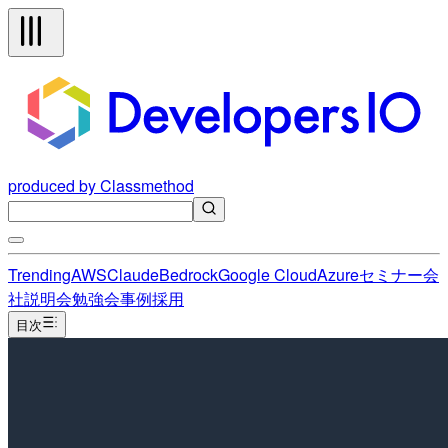
produced by Classmethod
Trending
AWS
Claude
Bedrock
Google Cloud
Azure
セミナー
会
社説明会
勉強会
事例
採用
目次