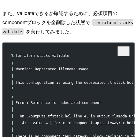
また、validateできるか確認するために、必須項目の
componentブロックを全削除した状態で
terraform stacks
を実行してみました。
validate
% terraform stacks validate
╷
│ Warning: Deprecated filename usage
│
│ This configuration is using the deprecated .tfstack.hcl 
╵
╷
│ Error: Reference to undeclared component
│
│   on ./outputs.tfstack.hcl line 4, in output "lambda_url
│    4:   value = [ for x in component.api_gateway: x.hell
│
│ There is no component "api_gateway" block declared in th