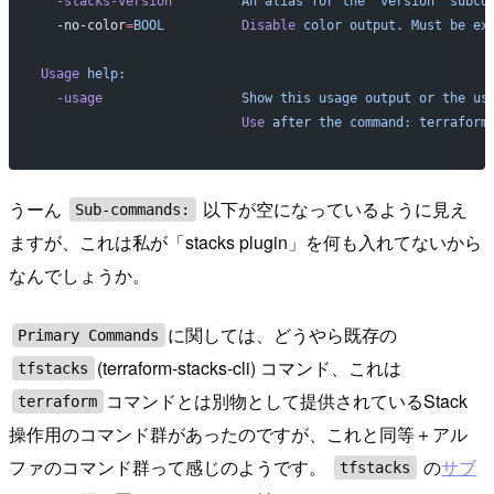
  -stacks-version
         An
 alias
 for
 the
 "version"
 subco
  -no-color
=
BOOL
          Disable
 color
 output.
 Must
 be
 ex
Usage
 help:
  -usage
                  Show
 this
 usage
 output
 or
 the
 us
                          Use
 after
 the
 command:
 terraform
うーん
以下が空になっているように見え
Sub-commands:
ますが、これは私が「stacks plugin」を何も入れてないから
なんでしょうか。
に関しては、どうやら既存の
Primary Commands
(terraform-stacks-cli) コマンド、これは
tfstacks
コマンドとは別物として提供されているStack
terraform
操作用のコマンド群があったのですが、これと同等＋アル
ファのコマンド群って感じのようです。
の
サブ
tfstacks