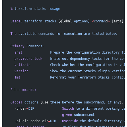
%
 terraform
 stacks
 -usage
Usage:
 terraform
 stacks
 [global 
options]
 <
comman
d
>
 [args]
The
 available
 commands
 for
 execution
 are
 listed
 below.
Primary
 Commands:
  init
              Prepare
 the
 configuration
 directory
 fo
  providers-lock
    Write
 out
 dependency
 locks
 for
 the
 con
  validate
          Check
 whether
 the
 configuration
 is
 val
  version
           Show
 the
 current
 Stacks
 Plugin
 version
  fmt
               Reformat
 your
 Terraform
 Stacks
 configu
Sub-commands:
Global
 options
 (use 
these
 before
 the
 subcommand,
 if
 any
):
  -chdir
=
DIR
              Switch
 to
 a
 different
 working
 di
                          given
 subcommand.
  -plugin-cache-dir
=
DIR
   Override
 the
 default
 directory
 w