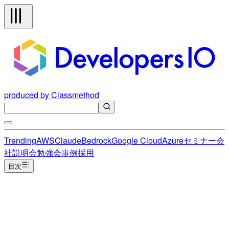
produced by Classmethod
Trending
AWS
Claude
Bedrock
Google Cloud
Azure
セミナー
会
社説明会
勉強会
事例
採用
目次