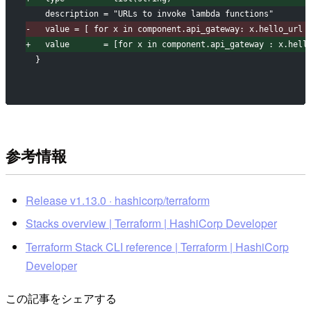
   description = "URLs to invoke lambda functions"
-
   value = [ for x in component.api_gateway: x.hello_url 
+
   value       = [for x in component.api_gateway : x.hell
 }
参考情報
Release v1.13.0 · hashicorp/terraform
Stacks overview | Terraform | HashiCorp Developer
Terraform Stack CLI reference | Terraform | HashiCorp
Developer
この記事をシェアする