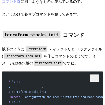
コマンド群
に同じようなものが並んでいるので。
というわけで各サブコマンドを触ってみます。
コマンド
terraform stacks init
以下のように
ディレクトリと ロックファイル
.terraform
(
)を作るコマンドのようです。イ
.terraform.lock.hcl
メージはstack版の
ですね。
terraform init
%
 ls
 -a
.
                   ..
%
 terraform
 stacks
 init
Success!
 Configuration
 has
 been
 initialized
 and
 more
 comma
%
 ls
 -a