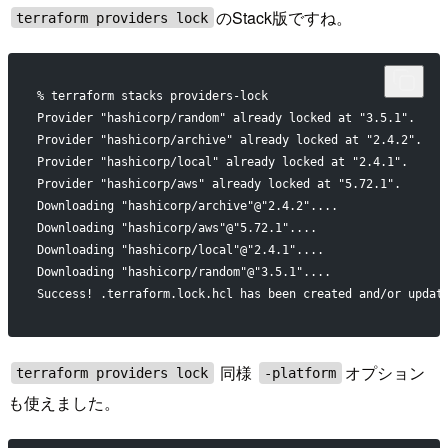
のStack版ですね。
terraform providers lock
% terraform stacks providers-lock
Provider "hashicorp/random" already locked at "3.5.1".
Provider "hashicorp/archive" already locked at "2.4.2".
Provider "hashicorp/local" already locked at "2.4.1".
Provider "hashicorp/aws" already locked at "5.72.1".
Downloading "hashicorp/archive"@"2.4.2"....
Downloading "hashicorp/aws"@"5.72.1"....
Downloading "hashicorp/local"@"2.4.1"....
Downloading "hashicorp/random"@"3.5.1"....
Success! .terraform.lock.hcl has been created and/or updat
同様
オプション
terraform providers lock
-platform
も使えました。