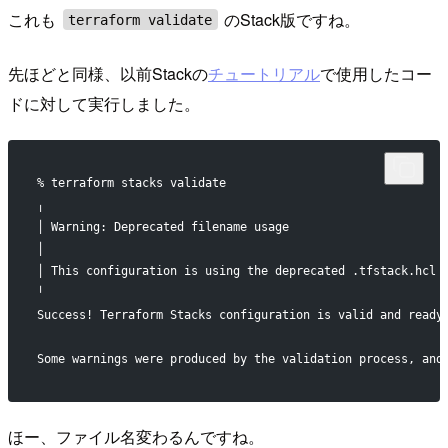
これも
のStack版ですね。
terraform validate
先ほどと同様、以前Stackの
チュートリアル
で使用したコー
ドに対して実行しました。
% terraform stacks validate                            
╷
│ Warning: Deprecated filename usage
│
│ This configuration is using the deprecated .tfstack.hcl 
╵
Success! Terraform Stacks configuration is valid and ready
Some warnings were produced by the validation process, and
ほー、ファイル名変わるんですね。