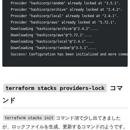
Provider "hashicorp/random" already locked at "3.5.1".
Provider "hashicorp/archive" already locked at "2.4.2".
Provider "hashicorp/local" already locked at "2.4.1".
Provider "hashicorp/aws" already locked at "5.72.1".
Downloading "hashicorp/archive"@"2.4.2"....
Downloading "hashicorp/aws"@"5.72.1"....
Downloading "hashicorp/local"@"2.4.1"....
Downloading "hashicorp/random"@"3.5.1"....
Success! Configuration has been initialized and more comma
コマ
terraform stacks providers-lock
ンド
コマンド項で少し出てきました
terraform stacks init
が、ロックファイルを生成、更新するコマンドのようです。