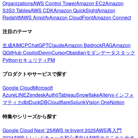
Organizations
AWS Control Tower
Amazon EC2
Amazon
S3
S3 Tables
AWS CDK
Amazon QuickSight
Amazon
Redshift
AWS Amplify
Amazon CloudFront
Amazon Connect
注目のテーマ
生成AI
MCP
ChatGPT
Claude
Amazon Bedrock
RAG
Amazon
Q
GitHub Copilot
Devin
Cursor
Obsidian
モダンデータスタック
Python
セキュリティ
PM
プロダクトやサービスで探す
Google Cloud
Microsoft
Azure
LINE
Zendesk
Auth0
Tableau
Snowflake
Alteryx
インフォ
マティカ
dbt
DuckDB
Cloudflare
Splunk
Vision One
Notion
特集やシリーズから探す
Google Cloud Next ’25
AWS re:Invent 2025
AWS再入門
2024
AWSトレンドチェック
初心者向け
AWSテクニカルサポ