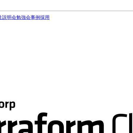
社説明会
勉強会
事例
採用