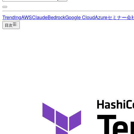
Trending
AWS
Claude
Bedrock
Google Cloud
Azure
セミナー
会
目次