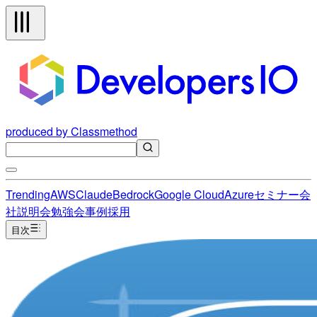
produced by Classmethod
Trending
AWS
Claude
Bedrock
Google Cloud
Azure
セミナー
会
社説明会
勉強会
事例
採用
目次