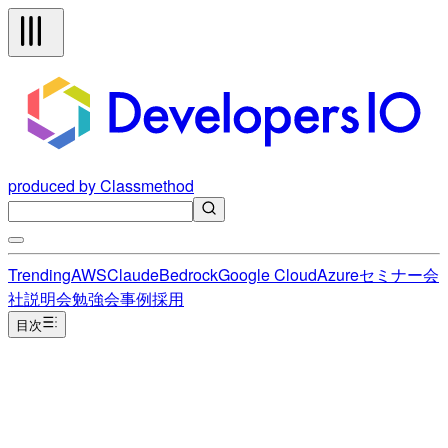
produced by Classmethod
Trending
AWS
Claude
Bedrock
Google Cloud
Azure
セミナー
会
社説明会
勉強会
事例
採用
目次