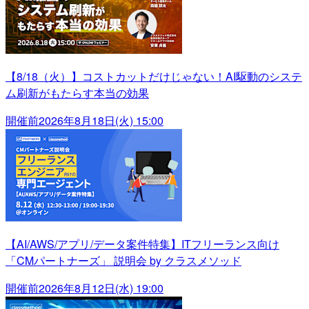
【8/18（火）】コストカットだけじゃない！AI駆動のシステ
ム刷新がもたらす本当の効果
開催前
2026年8月18日(火) 15:00
【AI/AWS/アプリ/データ案件特集】ITフリーランス向け
「CMパートナーズ」 説明会 by クラスメソッド
開催前
2026年8月12日(水) 19:00