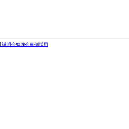
社説明会
勉強会
事例
採用