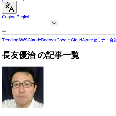
Original
English
Trending
AWS
Claude
Bedrock
Google Cloud
Azure
セミナー
会
長友優治 の記事一覧