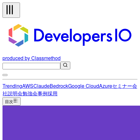
produced by Classmethod
Trending
AWS
Claude
Bedrock
Google Cloud
Azure
セミナー
会
社説明会
勉強会
事例
採用
目次