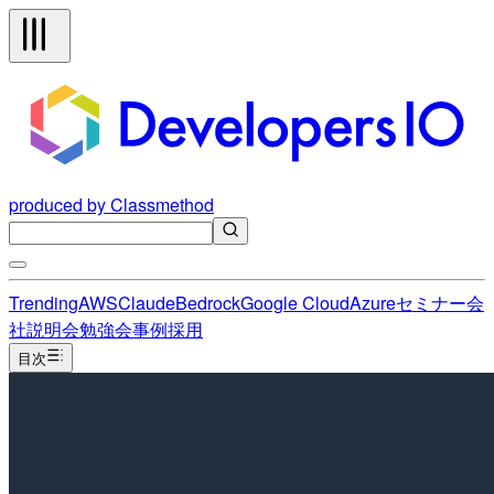
produced by Classmethod
Trending
AWS
Claude
Bedrock
Google Cloud
Azure
セミナー
会
社説明会
勉強会
事例
採用
目次