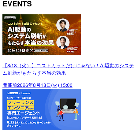
EVENTS
【8/18（火）】コストカットだけじゃない！AI駆動のシステ
ム刷新がもたらす本当の効果
開催前
2026年8月18日(火) 15:00