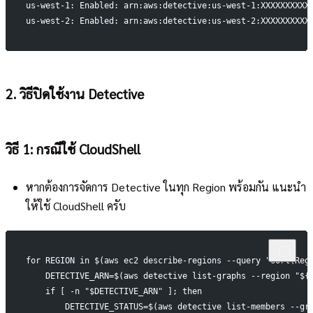
us-west-1: Enabled: arn:aws:detective:us-west-1:XXXXXXXXXX
us-west-2: Enabled: arn:aws:detective:us-west-2:XXXXXXXXXX
2. วิธีปิดใช้งาน Detective
วิธี 1: กรณีใช้ CloudShell
หากต้องการจัดการ Detective ในทุก Region พร้อมกัน แนะนำ
ให้ใช้ CloudShell ครับ
for REGION in $(aws ec2 describe-regions --query "sort(Reg
    DETECTIVE_ARN=$(aws detective list-graphs --region "${
    if [ -n "$DETECTIVE_ARN" ]; then
        DETECTIVE_STATUS=$(aws detective list-members --gr