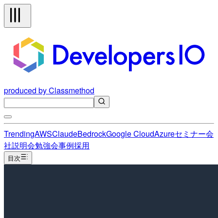
produced by Classmethod
Trending
AWS
Claude
Bedrock
Google Cloud
Azure
セミナー
会
社説明会
勉強会
事例
採用
目次