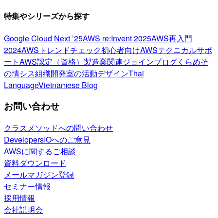
特集やシリーズから探す
Google Cloud Next ’25
AWS re:Invent 2025
AWS再入門
2024
AWSトレンドチェック
初心者向け
AWSテクニカルサポ
ート
AWS認定（資格）
製造業関連
ジョインブログ
くらめそ
の情シス
組織開発室の活動
デザイン
Thai
Language
Vietnamese Blog
お問い合わせ
クラスメソッドへの問い合わせ
DevelopersIOへのご意見
AWSに関するご相談
資料ダウンロード
メールマガジン登録
セミナー情報
採用情報
会社説明会