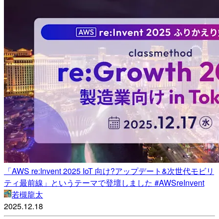
「AWS re:Invent 2025 IoT 向け?アップデート&次世代モビリ
ティ最前線」というテーマで登壇しました #AWSreInvent
若槻龍太
2025.12.18