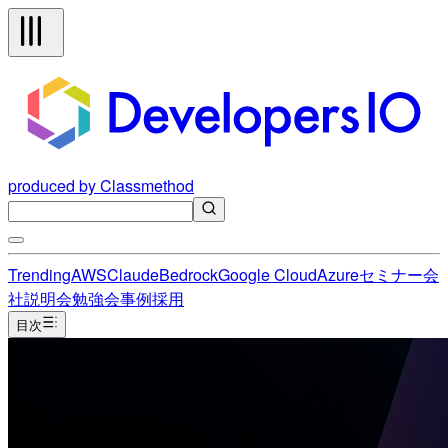
produced by Classmethod
Trending
AWS
Claude
Bedrock
Google Cloud
Azure
セミナー
会
社説明会
勉強会
事例
採用
目次