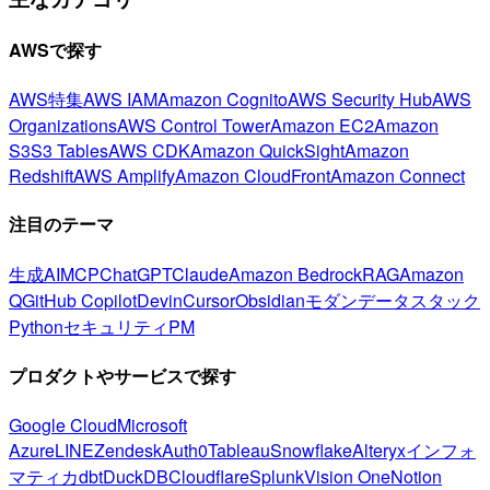
AWSで探す
AWS特集
AWS IAM
Amazon Cognito
AWS Security Hub
AWS
Organizations
AWS Control Tower
Amazon EC2
Amazon
S3
S3 Tables
AWS CDK
Amazon QuickSight
Amazon
Redshift
AWS Amplify
Amazon CloudFront
Amazon Connect
注目のテーマ
生成AI
MCP
ChatGPT
Claude
Amazon Bedrock
RAG
Amazon
Q
GitHub Copilot
Devin
Cursor
Obsidian
モダンデータスタック
Python
セキュリティ
PM
プロダクトやサービスで探す
Google Cloud
Microsoft
Azure
LINE
Zendesk
Auth0
Tableau
Snowflake
Alteryx
インフォ
マティカ
dbt
DuckDB
Cloudflare
Splunk
Vision One
Notion