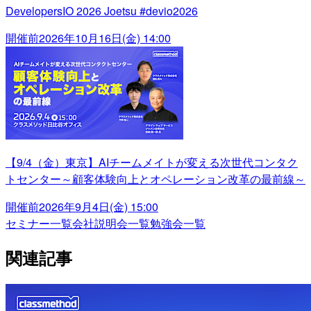
DevelopersIO 2026 Joetsu #devio2026
開催前
2026年10月16日(金) 14:00
【9/4（金）東京】AIチームメイトが変える次世代コンタク
トセンター～顧客体験向上とオペレーション改革の最前線～
開催前
2026年9月4日(金) 15:00
セミナー一覧
会社説明会一覧
勉強会一覧
関連記事