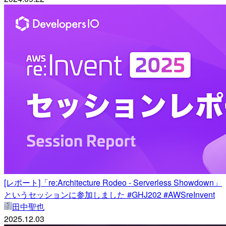
[レポート]「re:Architecture Rodeo - Serverless Showdown」
というセッションに参加しました #GHJ202 #AWSreInvent
田中聖也
2025.12.03