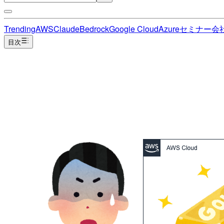
Trending
AWS
Claude
Bedrock
Google Cloud
Azure
セミナー
会
目次