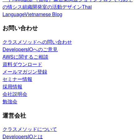
の情シス
組織開発室の活動
デザイン
Thai
Language
Vietnamese Blog
お問い合わせ
クラスメソッドへの問い合わせ
DevelopersIOへのご意見
AWSに関するご相談
資料ダウンロード
メールマガジン登録
セミナー情報
採用情報
会社説明会
勉強会
運営会社
クラスメソッドについて
DevelopersIOとは