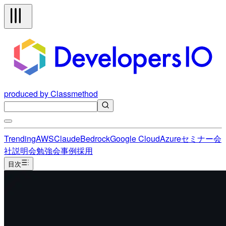
produced by Classmethod
Trending
AWS
Claude
Bedrock
Google Cloud
Azure
セミナー
会
社説明会
勉強会
事例
採用
目次