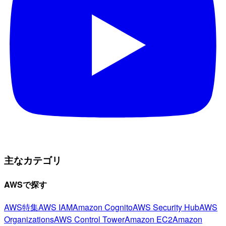
主なカテゴリ
AWSで探す
AWS特集
AWS IAM
Amazon Cognito
AWS Security Hub
AWS
Organizations
AWS Control Tower
Amazon EC2
Amazon