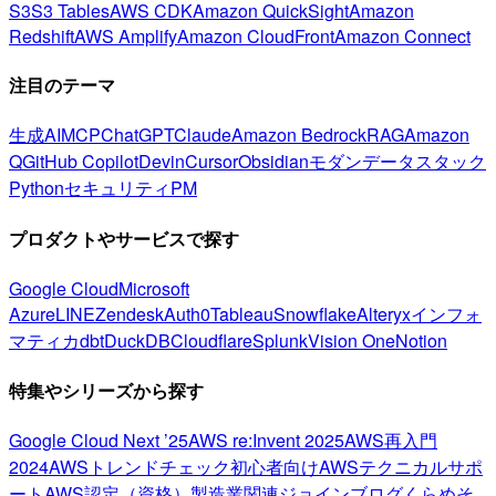
S3
S3 Tables
AWS CDK
Amazon QuickSight
Amazon
Redshift
AWS Amplify
Amazon CloudFront
Amazon Connect
注目のテーマ
生成AI
MCP
ChatGPT
Claude
Amazon Bedrock
RAG
Amazon
Q
GitHub Copilot
Devin
Cursor
Obsidian
モダンデータスタック
Python
セキュリティ
PM
プロダクトやサービスで探す
Google Cloud
Microsoft
Azure
LINE
Zendesk
Auth0
Tableau
Snowflake
Alteryx
インフォ
マティカ
dbt
DuckDB
Cloudflare
Splunk
Vision One
Notion
特集やシリーズから探す
Google Cloud Next ’25
AWS re:Invent 2025
AWS再入門
2024
AWSトレンドチェック
初心者向け
AWSテクニカルサポ
ート
AWS認定（資格）
製造業関連
ジョインブログ
くらめそ