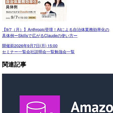
【9/7（月）】Anthropic登壇！AIによる自治体業務効率化の
具体例ーSkillsで広がるClaudeの使い方ー
開催前
2026年9月7日(月) 15:00
セミナー一覧
会社説明会一覧
勉強会一覧
関連記事