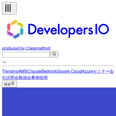
produced by Classmethod
Trending
AWS
Claude
Bedrock
Google Cloud
Azure
セミナー
会
社説明会
勉強会
事例
採用
目次