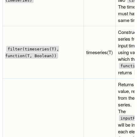
timeseries)
tim
The time
must hav
same tim
Construct
series fr
input time
filter(timeseries(T),
timeseries(T)
using val
function(T, Boolean))
which th
functi
returns
Returns a
value, re
from the 
series.
The
inputF
will be i
each elem