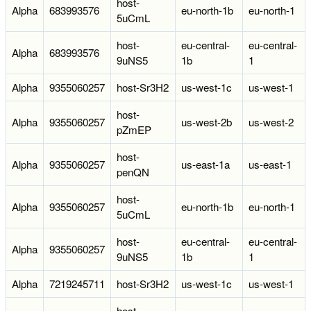
host-
Alpha
683993576
eu-north-1b
eu-north-1
5uCmL
host-
eu-central-
eu-central-
Alpha
683993576
9uNS5
1b
1
Alpha
9355060257
host-Sr3H2
us-west-1c
us-west-1
host-
Alpha
9355060257
us-west-2b
us-west-2
pZmEP
host-
Alpha
9355060257
us-east-1a
us-east-1
penQN
host-
Alpha
9355060257
eu-north-1b
eu-north-1
5uCmL
host-
eu-central-
eu-central-
Alpha
9355060257
9uNS5
1b
1
Alpha
7219245711
host-Sr3H2
us-west-1c
us-west-1
host-