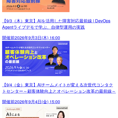
【9/3（木）東京】AIを活用した障害対応最前線 | DevOps
Agentライブデモで学ぶ、自律型運用の実践
開催前
2026年9月3日(木) 16:00
【9/4（金）東京】AIチームメイトが変える次世代コンタク
トセンター～顧客体験向上とオペレーション改革の最前線～
開催前
2026年9月4日(金) 15:00