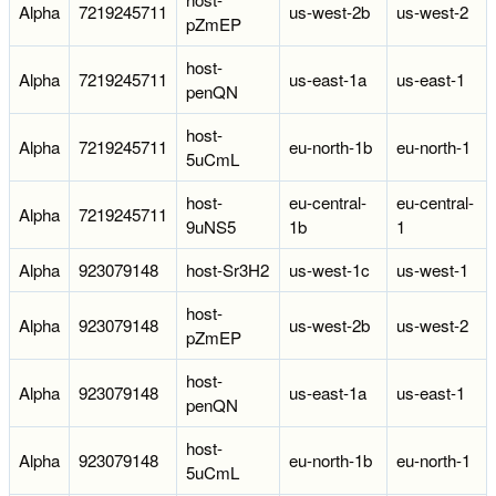
Alpha
7219245711
us-west-2b
us-west-2
pZmEP
host-
Alpha
7219245711
us-east-1a
us-east-1
penQN
host-
Alpha
7219245711
eu-north-1b
eu-north-1
5uCmL
host-
eu-central-
eu-central-
Alpha
7219245711
9uNS5
1b
1
Alpha
923079148
host-Sr3H2
us-west-1c
us-west-1
host-
Alpha
923079148
us-west-2b
us-west-2
pZmEP
host-
Alpha
923079148
us-east-1a
us-east-1
penQN
host-
Alpha
923079148
eu-north-1b
eu-north-1
5uCmL