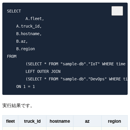
SELECT

	A.fleet,

    A.truck_id,

    B.hostname,

    B.az,

    B.region

FROM

	(SELECT * FROM "sample-db"."IoT" WHERE time between ago(15m) and now() ORDER BY time DESC LIMIT 5) A

	LEFT OUTER JOIN		

	(SELECT * FROM "sample-db"."DevOps" WHERE time between ago(15m) and now() ORDER BY time DESC LIMIT 5)  B

実行結果です。
fleet
truck_id
hostname
az
region