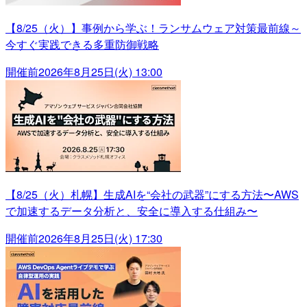
【8/25（火）】事例から学ぶ！ランサムウェア対策最前線～
今すぐ実践できる多重防御戦略
開催前
2026年8月25日(火) 13:00
【8/25（火）札幌】生成AIを“会社の武器”にする方法〜AWS
で加速するデータ分析と、安全に導入する仕組み〜
開催前
2026年8月25日(火) 17:30