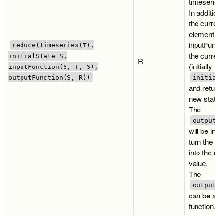
timeseries
In additio
the curre
element,
inputFunc
reduce(timeseries(T),
the curre
initialState S,
R
(initially
inputFunction(S, T, S),
outputFunction(S, R))
initia
and retur
new state
The
output
will be in
turn the f
into the r
value.
The
output
can be an
function.