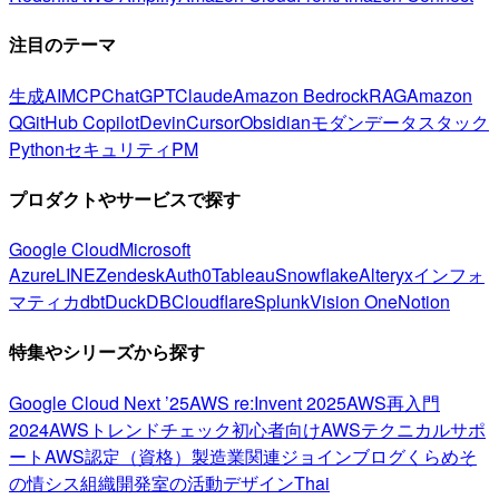
注目のテーマ
生成AI
MCP
ChatGPT
Claude
Amazon Bedrock
RAG
Amazon
Q
GitHub Copilot
Devin
Cursor
Obsidian
モダンデータスタック
Python
セキュリティ
PM
プロダクトやサービスで探す
Google Cloud
Microsoft
Azure
LINE
Zendesk
Auth0
Tableau
Snowflake
Alteryx
インフォ
マティカ
dbt
DuckDB
Cloudflare
Splunk
Vision One
Notion
特集やシリーズから探す
Google Cloud Next ’25
AWS re:Invent 2025
AWS再入門
2024
AWSトレンドチェック
初心者向け
AWSテクニカルサポ
ート
AWS認定（資格）
製造業関連
ジョインブログ
くらめそ
の情シス
組織開発室の活動
デザイン
Thai