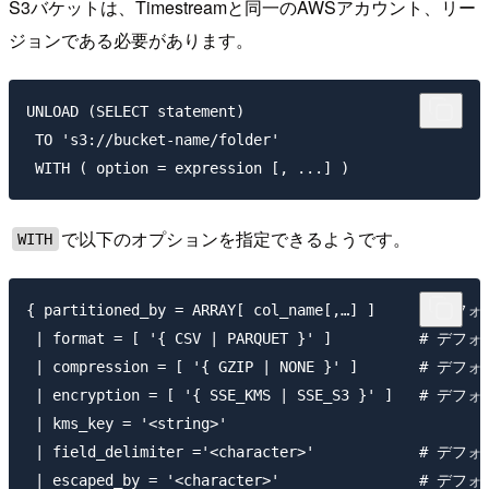
S3バケットは、Timestreamと同一のAWSアカウント、リー
ジョンである必要があります。
UNLOAD (SELECT statement)

 TO 's3://bucket-name/folder'

で以下のオプションを指定できるようです。
WITH
{ partitioned_by = ARRAY[ col_name[,…] ]     # デ
 | format = [ '{ CSV | PARQUET }' ]          # デフ
 | compression = [ '{ GZIP | NONE }' ]       # デフ
 | encryption = [ '{ SSE_KMS | SSE_S3 }' ]   # デフォ
 | kms_key = '<string>'

 | field_delimiter ='<character>'            # デフ
 | escaped_by = '<character>'                # デフ