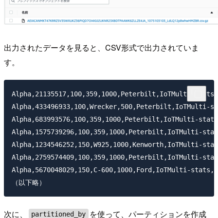
出力されたデータを見ると、CSV形式で出力されていま
す。
Alpha,21135517,100,359,1000,Peterbilt,IoTMulti-stats,
Alpha,433496933,100,Wrecker,500,Peterbilt,IoTMulti-st
Alpha,683993576,100,359,1000,Peterbilt,IoTMulti-stats
Alpha,1575739296,100,359,1000,Peterbilt,IoTMulti-stat
Alpha,1234546252,150,W925,1000,Kenworth,IoTMulti-stat
Alpha,2759574409,100,359,1000,Peterbilt,IoTMulti-stat
Alpha,5670048029,150,C-600,1000,Ford,IoTMulti-stats,2
次に、
を使って、パーティションを作成
partitioned_by