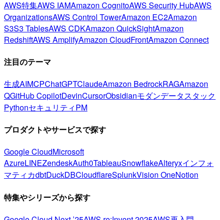
AWS特集
AWS IAM
Amazon Cognito
AWS Security Hub
AWS
Organizations
AWS Control Tower
Amazon EC2
Amazon
S3
S3 Tables
AWS CDK
Amazon QuickSight
Amazon
Redshift
AWS Amplify
Amazon CloudFront
Amazon Connect
注目のテーマ
生成AI
MCP
ChatGPT
Claude
Amazon Bedrock
RAG
Amazon
Q
GitHub Copilot
Devin
Cursor
Obsidian
モダンデータスタック
Python
セキュリティ
PM
プロダクトやサービスで探す
Google Cloud
Microsoft
Azure
LINE
Zendesk
Auth0
Tableau
Snowflake
Alteryx
インフォ
マティカ
dbt
DuckDB
Cloudflare
Splunk
Vision One
Notion
特集やシリーズから探す
Google Cloud Next ’25
AWS re:Invent 2025
AWS再入門