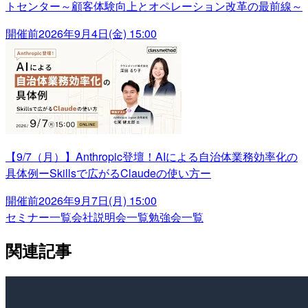
トセンター～顧客体験向上とオペレーション改革の最前線～
開催前
2026年9月4日(金) 15:00
【9/7（月）】Anthropic登壇！AIによる自治体業務効率化の
具体例ーSkillsで広がるClaudeの使い方ー
開催前
2026年9月7日(月) 15:00
セミナー一覧
会社説明会一覧
勉強会一覧
関連記事