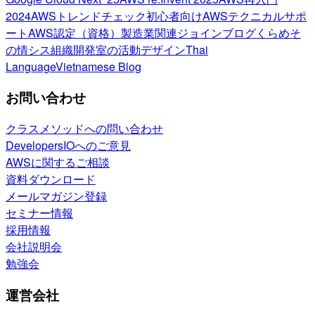
2024
AWSトレンドチェック
初心者向け
AWSテクニカルサポ
ート
AWS認定（資格）
製造業関連
ジョインブログ
くらめそ
の情シス
組織開発室の活動
デザイン
Thai
Language
Vietnamese Blog
お問い合わせ
クラスメソッドへの問い合わせ
DevelopersIOへのご意見
AWSに関するご相談
資料ダウンロード
メールマガジン登録
セミナー情報
採用情報
会社説明会
勉強会
運営会社