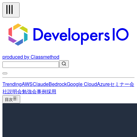
produced by Classmethod
Trending
AWS
Claude
Bedrock
Google Cloud
Azure
セミナー
会
社説明会
勉強会
事例
採用
目次