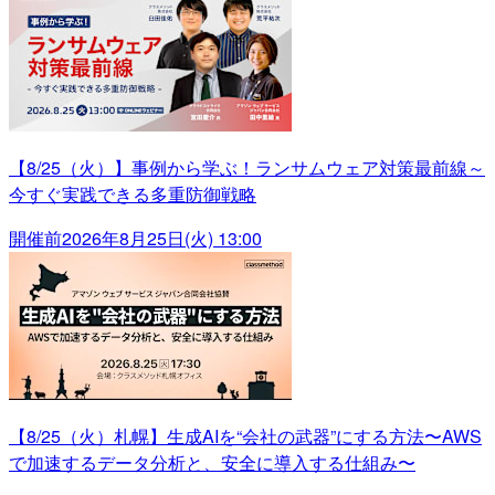
【8/25（火）】事例から学ぶ！ランサムウェア対策最前線～
今すぐ実践できる多重防御戦略
開催前
2026年8月25日(火) 13:00
【8/25（火）札幌】生成AIを“会社の武器”にする方法〜AWS
で加速するデータ分析と、安全に導入する仕組み〜