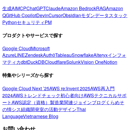
生成AI
MCP
ChatGPT
Claude
Amazon Bedrock
RAG
Amazon
Q
GitHub Copilot
Devin
Cursor
Obsidian
モダンデータスタック
Python
セキュリティ
PM
プロダクトやサービスで探す
Google Cloud
Microsoft
Azure
LINE
Zendesk
Auth0
Tableau
Snowflake
Alteryx
インフォ
マティカ
dbt
DuckDB
Cloudflare
Splunk
Vision One
Notion
特集やシリーズから探す
Google Cloud Next ’25
AWS re:Invent 2025
AWS再入門
2024
AWSトレンドチェック
初心者向け
AWSテクニカルサポ
ート
AWS認定（資格）
製造業関連
ジョインブログ
くらめそ
の情シス
組織開発室の活動
デザイン
Thai
Language
Vietnamese Blog
お問い合わせ