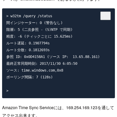
> w32tm /query /status

閏インジケーター: 0 (警告なし)

階層: 5 (二次参照 - (S)NTP で同期)

精度: -6 (ティックごとに 15.625ms)

ルート遅延: 0.1907794s

ルート分散: 0.1812693s

参照 ID: 0x0D4158A1 (ソース IP:  13.65.88.161)

最終正常同期時刻: 2017/11/30 6:05:50

ソース: time.windows.com,0x8

ポーリング間隔: 7 (128s)

Amazon Time Sync Serviceには、169.254.169.123を通して
アクセス出来ます。