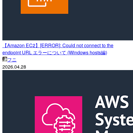
【Amazon EC2】[ERROR]: Could not connect to the
endpoint URL エラーについて (Windows hosts編)
フニ
2026.04.28