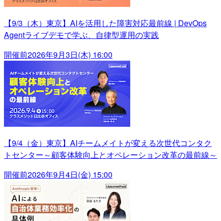
【9/3（木）東京】AIを活用した障害対応最前線 | DevOps
Agentライブデモで学ぶ、自律型運用の実践
開催前
2026年9月3日(木) 16:00
【9/4（金）東京】AIチームメイトが変える次世代コンタク
トセンター～顧客体験向上とオペレーション改革の最前線～
開催前
2026年9月4日(金) 15:00