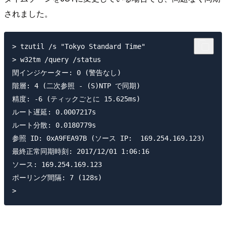
されました。
> tzutil /s "Tokyo Standard Time"

> w32tm /query /status

閏インジケーター: 0 (警告なし)

階層: 4 (二次参照 - (S)NTP で同期)

精度: -6 (ティックごとに 15.625ms)

ルート遅延: 0.0007217s

ルート分散: 0.0180779s

参照 ID: 0xA9FEA97B (ソース IP:  169.254.169.123)

最終正常同期時刻: 2017/12/01 1:06:16

ソース: 169.254.169.123

ポーリング間隔: 7 (128s)
