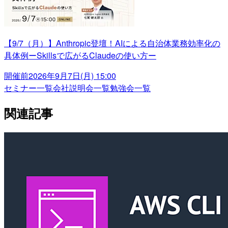
【9/7（月）】Anthropic登壇！AIによる自治体業務効率化の
具体例ーSkillsで広がるClaudeの使い方ー
開催前
2026年9月7日(月) 15:00
セミナー一覧
会社説明会一覧
勉強会一覧
関連記事