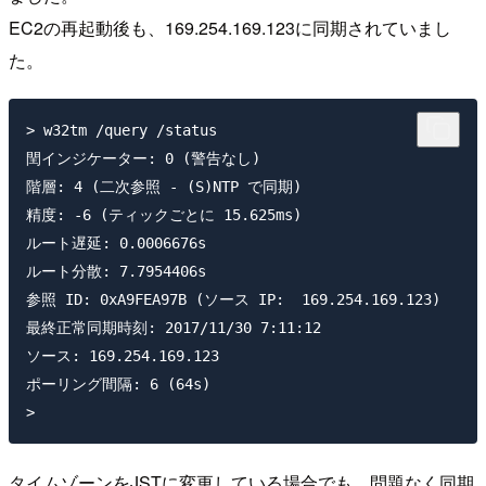
EC2の再起動後も、169.254.169.123に同期されていまし
た。
> w32tm /query /status

閏インジケーター: 0 (警告なし)

階層: 4 (二次参照 - (S)NTP で同期)

精度: -6 (ティックごとに 15.625ms)

ルート遅延: 0.0006676s

ルート分散: 7.7954406s

参照 ID: 0xA9FEA97B (ソース IP:  169.254.169.123)

最終正常同期時刻: 2017/11/30 7:11:12

ソース: 169.254.169.123

ポーリング間隔: 6 (64s)

タイムゾーンをJSTに変更している場合でも、問題なく同期