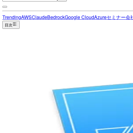
Trending
AWS
Claude
Bedrock
Google Cloud
Azure
セミナー
会
目次