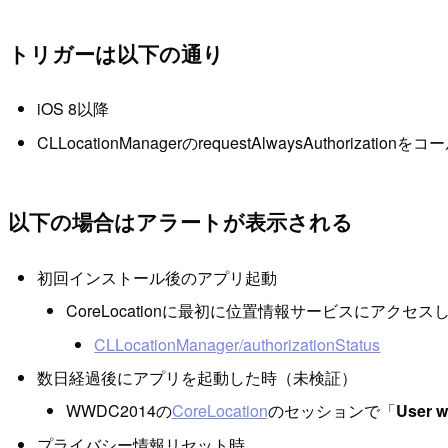
トリガーは以下の通り
iOS 8以降
CLLocationManagerのrequestAlwaysAuthorizationをコ
以下の場合はアラートが表示される
初回インストール後のアプリ起動
CoreLocationに最初に位置情報サービスにアク
CLLocationManager/authorizationStatus
数日経過後にアプリを起動した時（未検証）
WWDC2014の
CoreLocation
のセッションで「
User wi
プライバシー情報リセット時