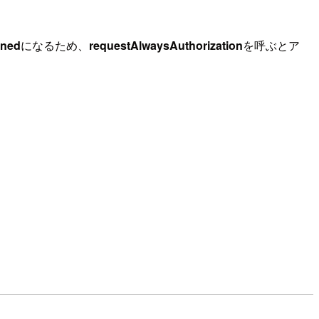
ined
になるため、
requestAlwaysAuthorization
を呼ぶとア