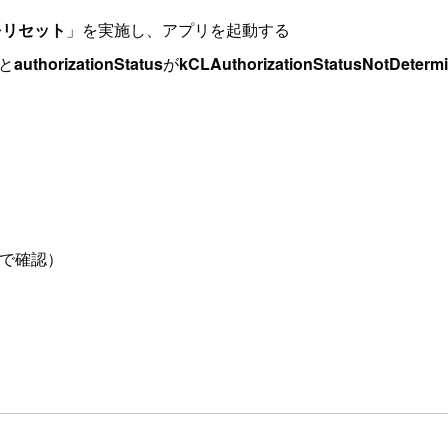
をリセット
」を実施し、アプリを起動する
と
authorizationStatus
が
kCLAuthorizationStatusNotDeterm
1で確認）