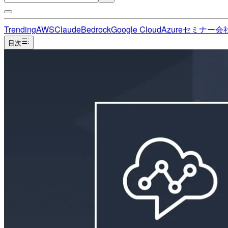
Trending
AWS
Claude
Bedrock
Google Cloud
Azure
セミナー
会
目次