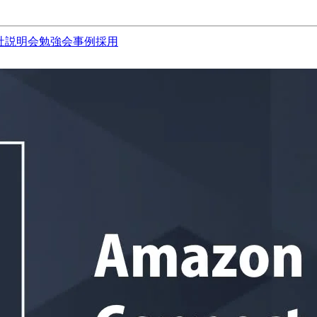
社説明会
勉強会
事例
採用