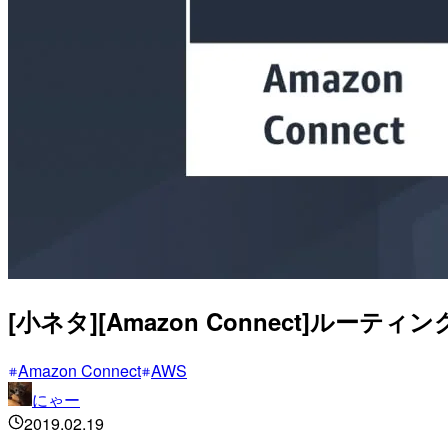
[小ネタ][Amazon Connect]ル
Amazon Connect
AWS
にゃー
2019.02.19