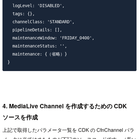
  logLevel: 'DISABLED',

  tags: {},

  channelClass: 'STANDARD',

  pipelineDetails: [],

  maintenanceWindow: 'FRIDAY_0400',

  maintenanceStatus: '',

  maintenance: {（省略）}

4. MediaLive Channel を作成するための CDK
ソースを作成
上記で取得したパラメータ一覧を CDK の CfnChannel パラ