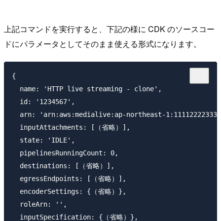
上記コマンドを実行すると、下記の様に CDK のソースコー
ドにパラメータとしてそのまま使える形式になります。
{

  name: 'HTTP live streaming - clone',

  id: '1234567',

  arn: 'arn:aws:medialive:ap-northeast-1:111122223333
  inputAttachments: [（省略）],

  state: 'IDLE',

  pipelinesRunningCount: 0,

  destinations: [（省略）],

  egressEndpoints: [（省略）],

  encoderSettings: {（省略）},

  roleArn: '',

  inputSpecification: {（省略）},
