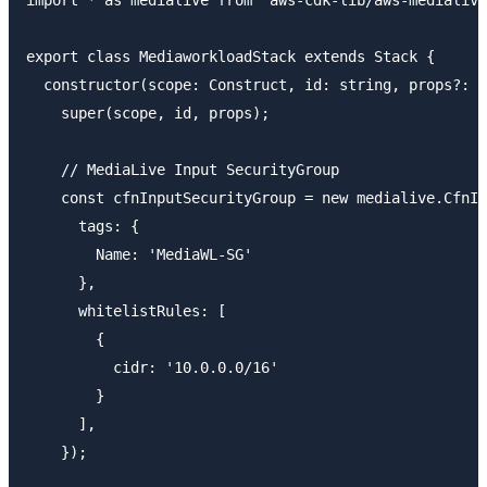
export class MediaworkloadStack extends Stack {

  constructor(scope: Construct, id: string, props?: S
    super(scope, id, props);

    // MediaLive Input SecurityGroup

    const cfnInputSecurityGroup = new medialive.CfnIn
      tags: {

        Name: 'MediaWL-SG'

      },

      whitelistRules: [

        {

          cidr: '10.0.0.0/16'

        }

      ],

    });
