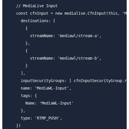
    // MediaLive Input

    const cfnInput = new medialive.CfnInput(this, 'Me
      destinations: [

        {

          streamName: 'mediawl/stream-a',

        },

        {

          streamName: 'mediawl/stream-b',

        }

      ],

      inputSecurityGroups: [ cfnInputSecurityGroup.re
      name: 'MediaWL-Input',

      tags: {

        Name: 'MediaWL-Input'

      },

      type: 'RTMP_PUSH',

    })
