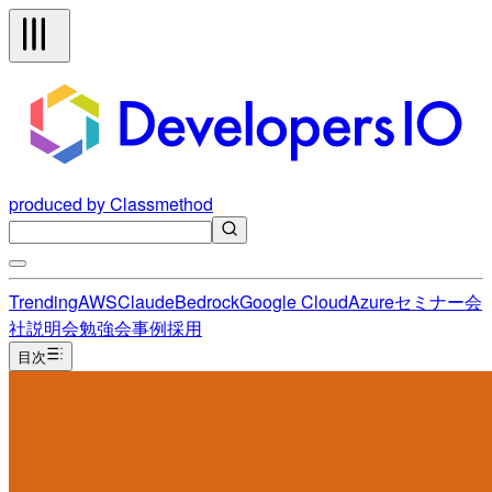
produced by Classmethod
Trending
AWS
Claude
Bedrock
Google Cloud
Azure
セミナー
会
社説明会
勉強会
事例
採用
目次