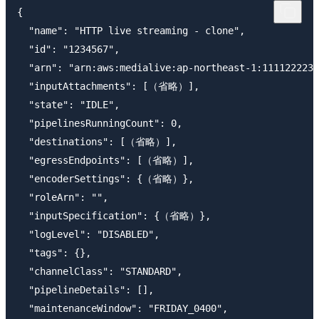
{

  "name": "HTTP live streaming - clone",

  "id": "1234567",

  "arn": "arn:aws:medialive:ap-northeast-1:1111222233
  "inputAttachments": [（省略）],

  "state": "IDLE",

  "pipelinesRunningCount": 0,

  "destinations": [（省略）],

  "egressEndpoints": [（省略）],

  "encoderSettings": {（省略）},

  "roleArn": "",

  "inputSpecification": {（省略）},

  "logLevel": "DISABLED",

  "tags": {},

  "channelClass": "STANDARD",

  "pipelineDetails": [],

  "maintenanceWindow": "FRIDAY_0400",
