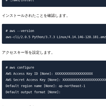
インストールされたことを確認します。
# aws --version

アクセスキー等を設定します。
# aws configure

AWS Access Key ID [None]: XXXXXXXXXXXXXXXXXXXX

AWS Secret Access Key [None]: XXXXXXXXXXXXXXXXXXXXXXX
Default region name [None]: ap-northeast-1
