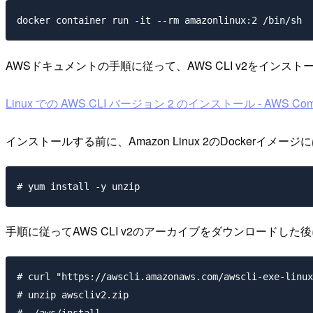
AWSドキュメントの手順に従って、AWS CLI v2をインスト
Linux での AWS CLI バージョン 2 のインストール - AWS Comman
インストールする前に、Amazon Linux 2のDockerイメージ
手順に従ってAWS CLI v2のアーカイブをダウンロードし
# curl "https://awscli.amazonaws.com/awscli-exe-linux
# unzip awscliv2.zip
