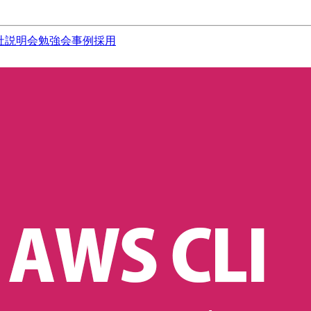
社説明会
勉強会
事例
採用