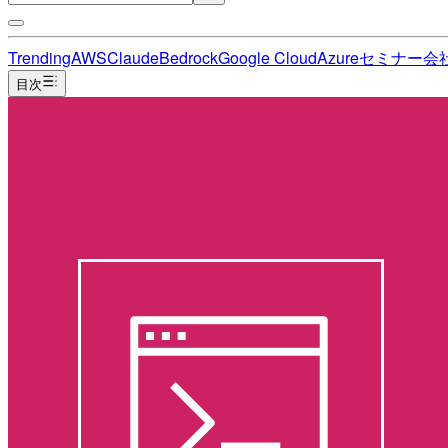
Trending
AWS
Claude
Bedrock
Google Cloud
Azure
セミナー
会
目次