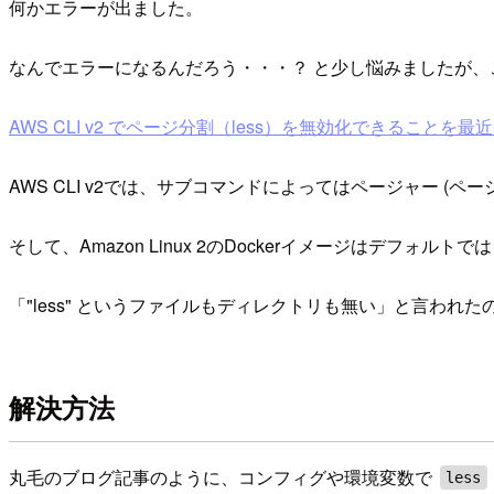
何かエラーが出ました。
なんでエラーになるんだろう・・・？ と少し悩みましたが
AWS CLI v2 でページ分割（less）を無効化できることを最近知った件
AWS CLI v2では、サブコマンドによってはページャー (
そして、Amazon Linux 2のDockerイメージはデフォルトで
「"less" というファイルもディレクトリも無い」と言わ
解決方法
丸毛のブログ記事のように、コンフィグや環境変数で
less