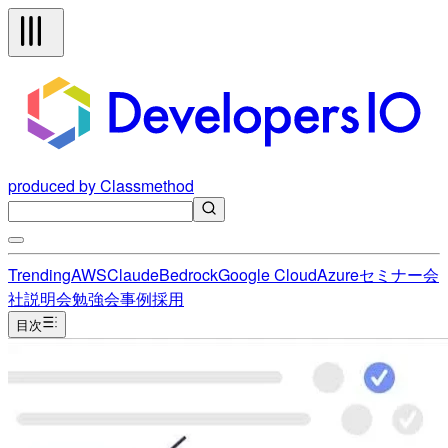
produced by Classmethod
Trending
AWS
Claude
Bedrock
Google Cloud
Azure
セミナー
会
社説明会
勉強会
事例
採用
目次