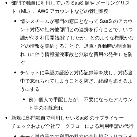
部門で独自に利用している SaaS 類や メーリングリス
ト（ML）、AWS アカウントなどの管理業務
情シスチームが部門の窓口となって SaaS のアカウ
ント対応や社内他部門との連携を行うことで、いつ
誰が何を利用開始/終了したか、どのような権限かな
どの情報を集約することで、退職 / 異動時の削除漏
れ（に伴う情報漏洩事故と無駄な費用の発生）を防
ぐ
チケットに承認の証跡と対応記録等を残し、対応途
中で忘れられてしまうことを防ぎ、経緯を追えるよ
うにする
例）個人で手配したが、 不要になったアカウン
ト等の削除忘れ
新規に部門独自で利用したい SaaS のサプライヤー
チェックおよび全社ワークフローによる利用申請の代行
チーム単位等での利用の乱立や全社規定（サプライ