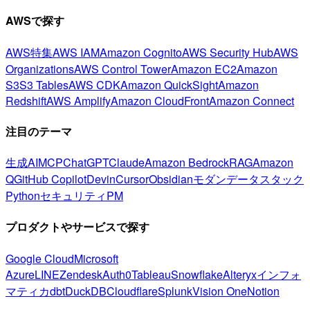
AWSで探す
AWS特集
AWS IAM
Amazon Cognito
AWS Security Hub
AWS
Organizations
AWS Control Tower
Amazon EC2
Amazon
S3
S3 Tables
AWS CDK
Amazon QuickSight
Amazon
Redshift
AWS Amplify
Amazon CloudFront
Amazon Connect
注目のテーマ
生成AI
MCP
ChatGPT
Claude
Amazon Bedrock
RAG
Amazon
Q
GitHub Copilot
Devin
Cursor
Obsidian
モダンデータスタック
Python
セキュリティ
PM
プロダクトやサービスで探す
Google Cloud
Microsoft
Azure
LINE
Zendesk
Auth0
Tableau
Snowflake
Alteryx
インフォ
マティカ
dbt
DuckDB
Cloudflare
Splunk
Vision One
Notion