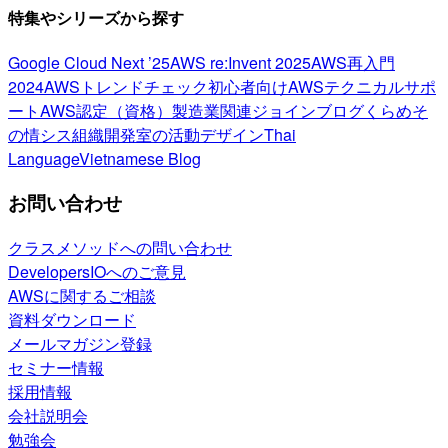
特集やシリーズから探す
Google Cloud Next ’25
AWS re:Invent 2025
AWS再入門
2024
AWSトレンドチェック
初心者向け
AWSテクニカルサポ
ート
AWS認定（資格）
製造業関連
ジョインブログ
くらめそ
の情シス
組織開発室の活動
デザイン
Thai
Language
Vietnamese Blog
お問い合わせ
クラスメソッドへの問い合わせ
DevelopersIOへのご意見
AWSに関するご相談
資料ダウンロード
メールマガジン登録
セミナー情報
採用情報
会社説明会
勉強会