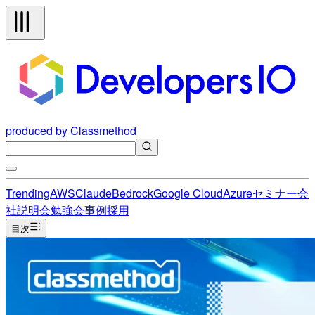
produced by Classmethod
Trending
AWS
Claude
Bedrock
Google Cloud
Azure
セミナー
会
社説明会
勉強会
事例
採用
目次