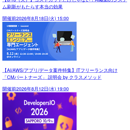
ム刷新がもたらす本当の効果
開催前
2026年8月18日(火) 15:00
【AI/AWS/アプリ/データ案件特集】ITフリーランス向け
「CMパートナーズ」 説明会 by クラスメソッド
開催前
2026年8月12日(水) 19:00