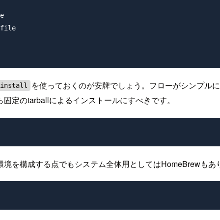
e

file

を使っておくのが安牌でしょう。フローがシンプルにな
 install
固定のtarballによるインストールにすべきです。
環境を構成する点でもシステム全体用としてはHomeBrewも