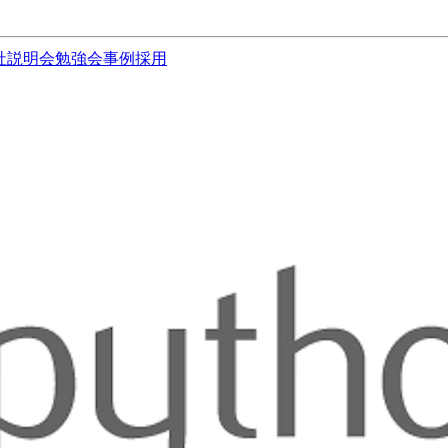
社説明会
勉強会
事例
採用