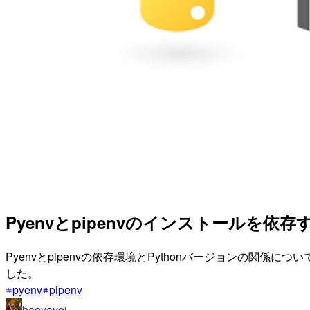
Pyenvとpipenvのインストールを依
Pyenvとpipenvの依存環境とPythonバージョンの
した。
pyenv
pipenv
haoyayoi