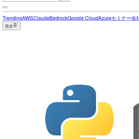
Trending
AWS
Claude
Bedrock
Google Cloud
Azure
セミナー
会
目次