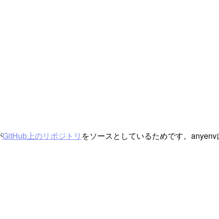
が
GitHub上のリポジトリ
をソースとしているためです。anyen