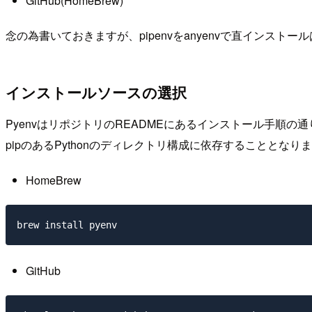
GitHub(HomeBrew)
念の為書いておきますが、pipenvをanyenvで直インストー
インストールソースの選択
PyenvはリポジトリのREADMEにあるインストール手順の通り
pipのあるPythonのディレクトリ構成に依存することとなり
HomeBrew
brew install pyenv
GitHub