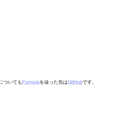
vについても
Formula
を辿った先は
GitHub
です。