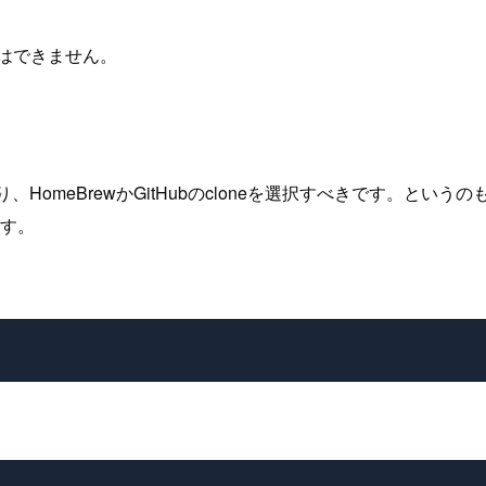
ルはできません。
、HomeBrewかGitHubのcloneを選択すべきです。という
ます。