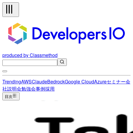
produced by Classmethod
Trending
AWS
Claude
Bedrock
Google Cloud
Azure
セミナー
会
社説明会
勉強会
事例
採用
目次