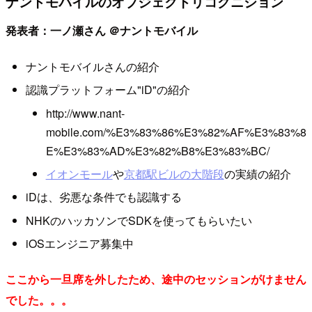
ナントモバイルのオブジェクトリコグニション
発表者：一ノ瀬さん ＠ナントモバイル
ナントモバイルさんの紹介
認識プラットフォーム"iD"の紹介
http://www.nant-
mobile.com/%E3%83%86%E3%82%AF%E3%83%8
E%E3%83%AD%E3%82%B8%E3%83%BC/
イオンモール
や
京都駅ビルの大階段
の実績の紹介
iDは、劣悪な条件でも認識する
NHKのハッカソンでSDKを使ってもらいたい
iOSエンジニア募集中
ここから一旦席を外したため、途中のセッションがけません
でした。。。