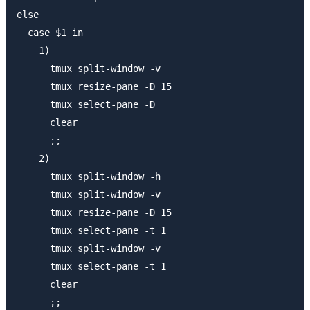
else

  case $1 in

    1)

      tmux split-window -v

      tmux resize-pane -D 15

      tmux select-pane -D

      clear

      ;;

    2)

      tmux split-window -h

      tmux split-window -v

      tmux resize-pane -D 15

      tmux select-pane -t 1

      tmux split-window -v

      tmux select-pane -t 1

      clear

      ;;
