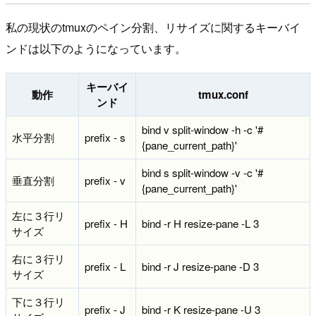
私の現状のtmuxのペイン分割、リサイズに関するキーバイ
ンドは以下のようになっています。
キーバイ
動作
tmux.conf
ンド
bind v split-window -h -c '#
水平分割
prefix - s
{pane_current_path}'
bind s split-window -v -c '#
垂直分割
prefix - v
{pane_current_path}'
左に３行リ
prefix - H
bind -r H resize-pane -L 3
サイズ
右に３行リ
prefix - L
bind -r J resize-pane -D 3
サイズ
下に３行リ
prefix - J
bind -r K resize-pane -U 3