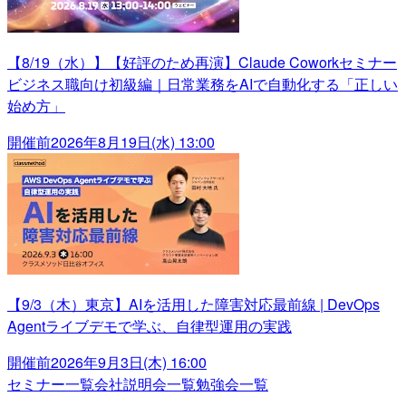
【8/19（水）】【好評のため再演】Claude Coworkセミナー
ビジネス職向け初級編｜日常業務をAIで自動化する「正しい
始め方」
開催前
2026年8月19日(水) 13:00
【9/3（木）東京】AIを活用した障害対応最前線 | DevOps
Agentライブデモで学ぶ、自律型運用の実践
開催前
2026年9月3日(木) 16:00
セミナー一覧
会社説明会一覧
勉強会一覧