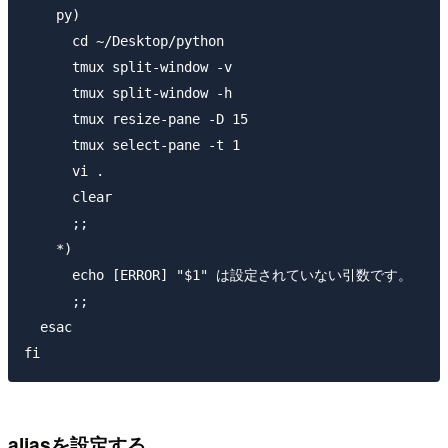
    py)

      cd ~/Desktop/python

      tmux split-window -v

      tmux split-window -h

      tmux resize-pane -D 15

      tmux select-pane -t 1

      vi .

      clear

      ;;

    *)

      echo [ERROR] "$1" は設定されていない引数です。

      ;;

  esac

aliasを設定する