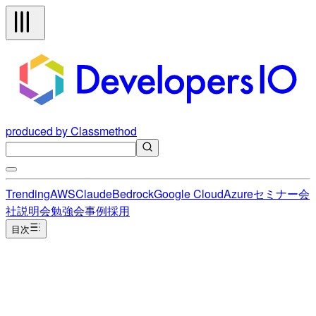
produced by Classmethod
Trending
AWS
Claude
Bedrock
Google Cloud
Azure
セミナー
会
社説明会
勉強会
事例
採用
目次