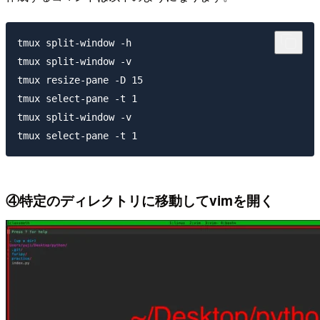
tmux split-window -h

tmux split-window -v

tmux resize-pane -D 15

tmux select-pane -t 1

tmux split-window -v

④特定のディレクトリに移動してvimを開く