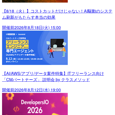
【8/18（火）】コストカットだけじゃない！AI駆動のシステ
ム刷新がもたらす本当の効果
開催前
2026年8月18日(火) 15:00
【AI/AWS/アプリ/データ案件特集】ITフリーランス向け
「CMパートナーズ」 説明会 by クラスメソッド
開催前
2026年8月12日(水) 19:00