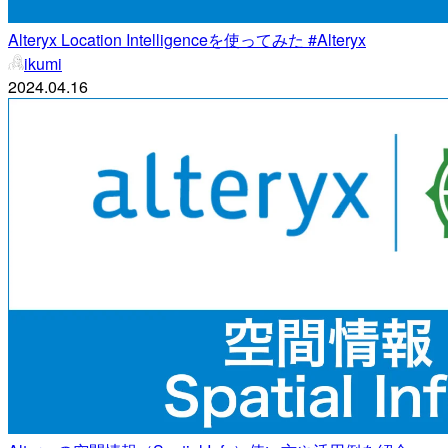
Alteryx Location Intelligenceを使ってみた #Alteryx
ikumi
2024.04.16