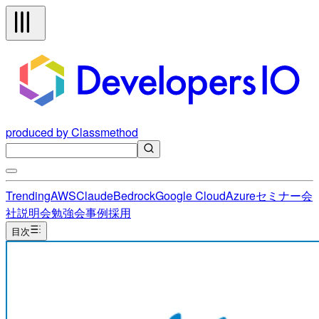
produced by Classmethod
Trending
AWS
Claude
Bedrock
Google Cloud
Azure
セミナー
会
社説明会
勉強会
事例
採用
目次