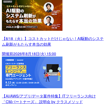
【8/18（火）】コストカットだけじゃない！AI駆動のシステ
ム刷新がもたらす本当の効果
開催前
2026年8月18日(火) 15:00
【AI/AWS/アプリ/データ案件特集】ITフリーランス向け
「CMパートナーズ」 説明会 by クラスメソッド