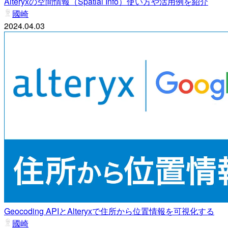
Alteryxの空間情報（Spatial Info）使い方や活用例を紹介
國崎
2024.04.03
Geocoding APIとAlteryxで住所から位置情報を可視化する
國崎