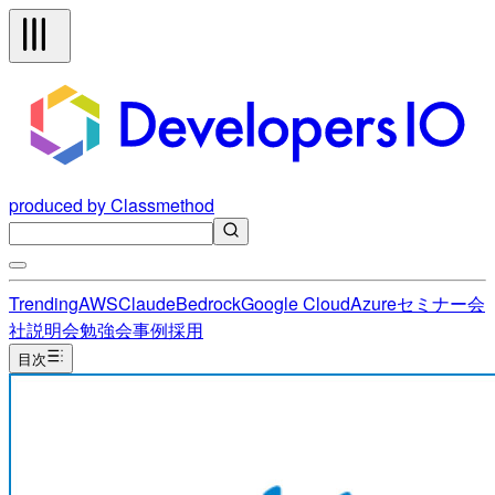
produced by Classmethod
Trending
AWS
Claude
Bedrock
Google Cloud
Azure
セミナー
会
社説明会
勉強会
事例
採用
目次