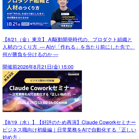
【8/21（金）東京】 AI駆動開発時代の、プロダクト組織と
人材のつくり方 ― AIが「作れる」を当たり前にした先で、
何が勝負を分けるのか ―
開催前
2026年8月21日(金) 15:00
【8/19（水）】【好評のため再演】Claude Coworkセミナー
ビジネス職向け初級編｜日常業務をAIで自動化する「正しい
始め方」