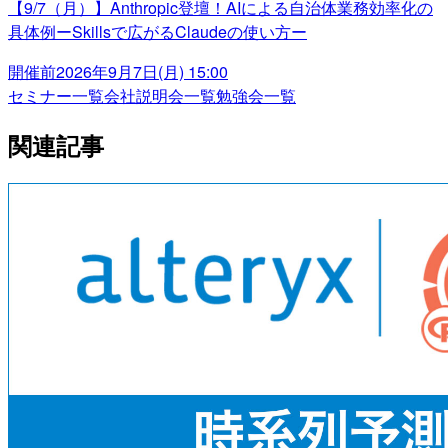
【9/7（月）】Anthropic登壇！AIによる自治体業務効率化の
具体例ーSkillsで広がるClaudeの使い方ー
開催前
2026年9月7日(月) 15:00
セミナー一覧
会社説明会一覧
勉強会一覧
関連記事