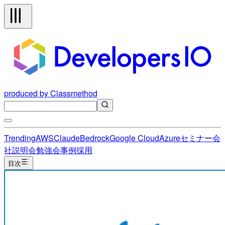
produced by Classmethod
Trending
AWS
Claude
Bedrock
Google Cloud
Azure
セミナー
会
社説明会
勉強会
事例
採用
目次