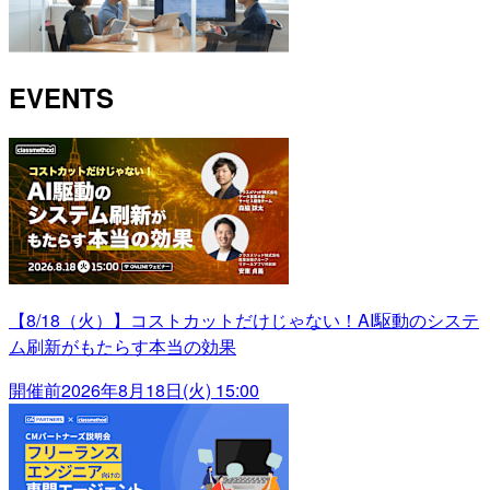
EVENTS
【8/18（火）】コストカットだけじゃない！AI駆動のシステ
ム刷新がもたらす本当の効果
開催前
2026年8月18日(火) 15:00