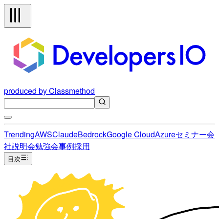
produced by Classmethod
Trending
AWS
Claude
Bedrock
Google Cloud
Azure
セミナー
会
社説明会
勉強会
事例
採用
目次