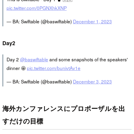
pic.twitter.com/0PGNXhkXNP
— BA: Swiftable (@baswiftable)
December 1, 2023
Day2
Day 2
@baswiftable
and some snapshots of the speakers'
dinner 🤩
pic.twitter.com/bunivtAv1e
— BA: Swiftable (@baswiftable)
December 3, 2023
海外カンファレンスにプロポーザルを出
すだけの目標