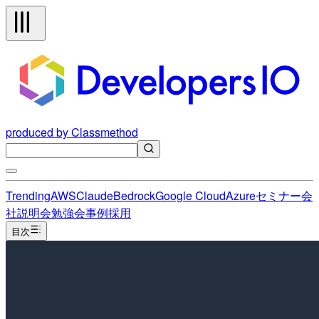
produced by Classmethod
Trending
AWS
Claude
Bedrock
Google Cloud
Azure
セミナー
会
社説明会
勉強会
事例
採用
目次