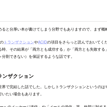
めると分厚い本が書けてしまう分野でもありますので、まず概
aの
トランザクション
や
ACID
の項目をさらっと読んでおいてく
る時、その結果が「両方とも成功する」か「両方とも失敗する
＝分割できない）を保証するような話です。
ランザクション
世界で完結した話でした。しかしトランザクションというのは
行いたい場合もあります。
ューへのメッセージ送信」や「メールの送信」等、外部に対す