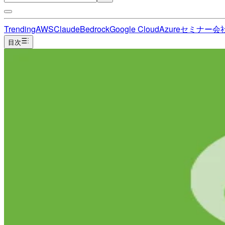
Trending
AWS
Claude
Bedrock
Google Cloud
Azure
セミナー
会
目次