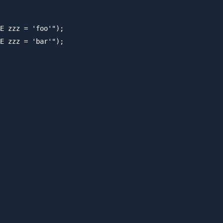
E zzz = 'foo'");

E zzz = 'bar'");
