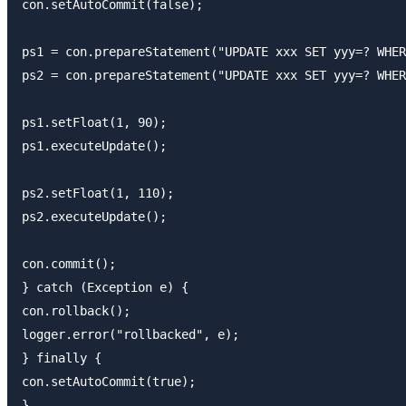
con.setAutoCommit(false);

ps1 = con.prepareStatement("UPDATE xxx SET yyy=? WHER
ps2 = con.prepareStatement("UPDATE xxx SET yyy=? WHER
ps1.setFloat(1, 90);

ps1.executeUpdate();

ps2.setFloat(1, 110);

ps2.executeUpdate();

con.commit();

} catch (Exception e) {

con.rollback();

logger.error("rollbacked", e);

} finally {

con.setAutoCommit(true);
