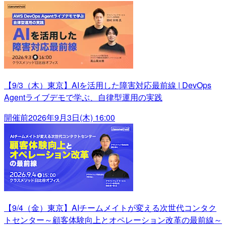
【9/3（木）東京】AIを活用した障害対応最前線 | DevOps
Agentライブデモで学ぶ、自律型運用の実践
開催前
2026年9月3日(木) 16:00
【9/4（金）東京】AIチームメイトが変える次世代コンタク
トセンター～顧客体験向上とオペレーション改革の最前線～