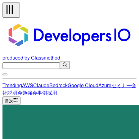
produced by Classmethod
Trending
AWS
Claude
Bedrock
Google Cloud
Azure
セミナー
会
社説明会
勉強会
事例
採用
目次