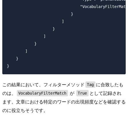
                                "VocabularyFilterMatc
                            }

                        ]

                    }

                ]

            }

        ]

    }

この結果において、フィルターメソッド
に合致したも
Tag
のは、
が
として記録され
VocabularyFilterMatch
True
ます。文章における特定のワードの出現頻度などを確認する
のに役立ちそうです。