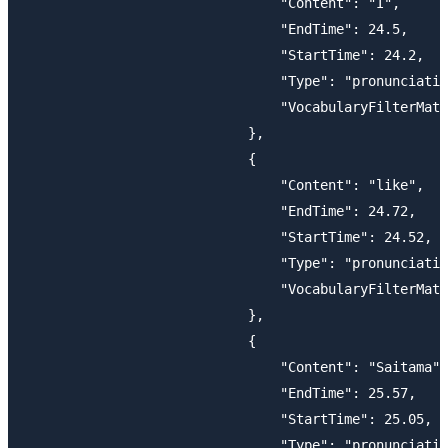
                                "Content": "I",

                                "EndTime": 24.5,

                                "StartTime": 24.2,

                                "Type": "pronunciatio
                                "VocabularyFilterMatc
                            },

                            {

                                "Content": "like",

                                "EndTime": 24.72,

                                "StartTime": 24.52,

                                "Type": "pronunciatio
                                "VocabularyFilterMatc
                            },

                            {

                                "Content": "Saitama",

                                "EndTime": 25.57,

                                "StartTime": 25.05,

                                "Type": "pronunciatio