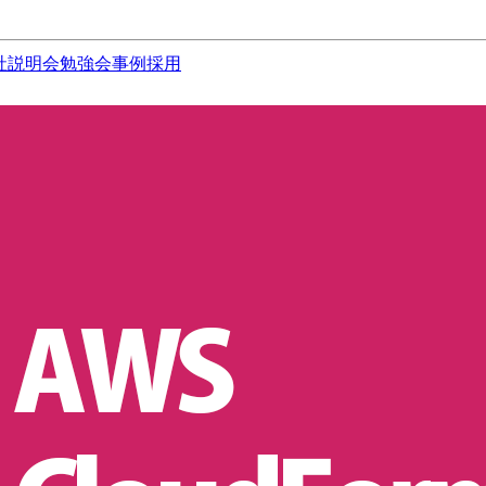
社説明会
勉強会
事例
採用