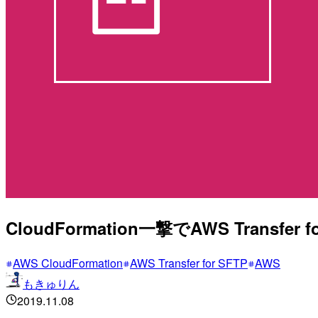
CloudFormation一撃でAWS Trans
AWS CloudFormation
AWS Transfer for SFTP
AWS
もきゅりん
2019.11.08