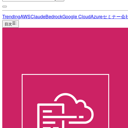
Trending
AWS
Claude
Bedrock
Google Cloud
Azure
セミナー
会
目次