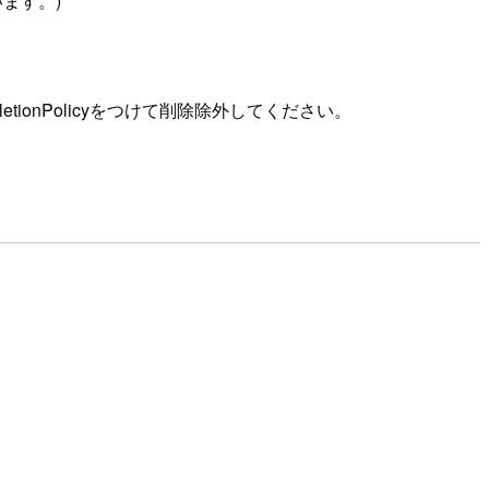
ます。)
tionPolicyをつけて削除除外してください。