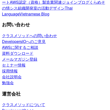
ート
AWS認定（資格）
製造業関連
ジョインブログ
くらめそ
の情シス
組織開発室の活動
デザイン
Thai
Language
Vietnamese Blog
お問い合わせ
クラスメソッドへの問い合わせ
DevelopersIOへのご意見
AWSに関するご相談
資料ダウンロード
メールマガジン登録
セミナー情報
採用情報
会社説明会
勉強会
運営会社
クラスメソッドについて