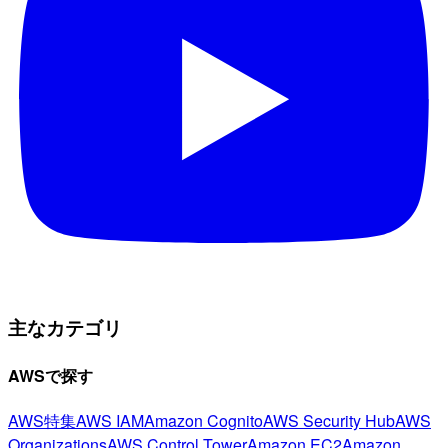
主なカテゴリ
AWSで探す
AWS特集
AWS IAM
Amazon Cognito
AWS Security Hub
AWS
Organizations
AWS Control Tower
Amazon EC2
Amazon