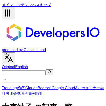
メインコンテンツへスキップ
produced by Classmethod
Original
English
Trending
AWS
Claude
Bedrock
Google Cloud
Azure
セミナー
会
社説明会
勉強会
事例
採用