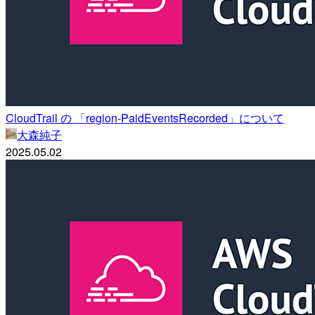
CloudTrail の 「region-PaidEventsRecorded」について
大森純子
2025.05.02